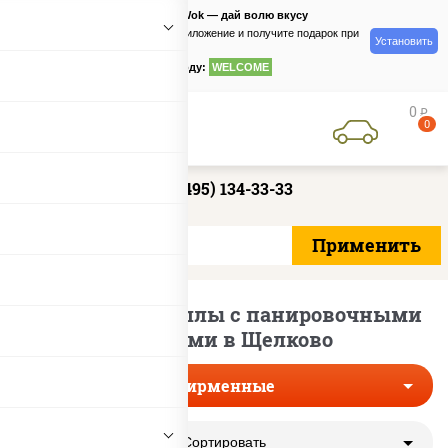
PizzaSushiWok — дай волю вкусу
Скачайте приложение и получите подарок при
Установить
заказе
по промокоду:
WELCOME
0
руб
0
+7 (495) 134-33-33
Фирменные роллы с панировочными
сухарями в Щелково
Фирменные
Сортировать