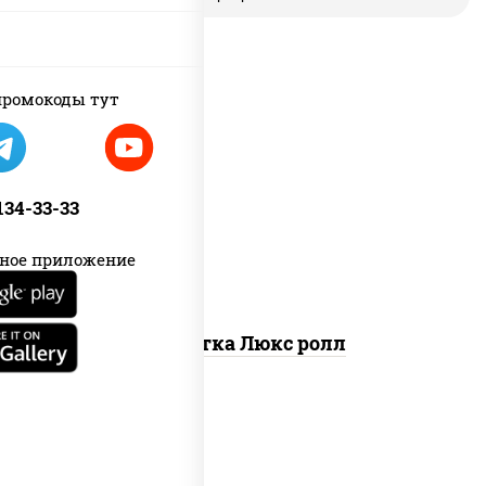
ромокоды тут
креветки, рис, нори, майонез, икра
"масаго", кляр, сухари панировочные,
 134-33-33
кунжут
ное приложение
Креветка Люкс ролл