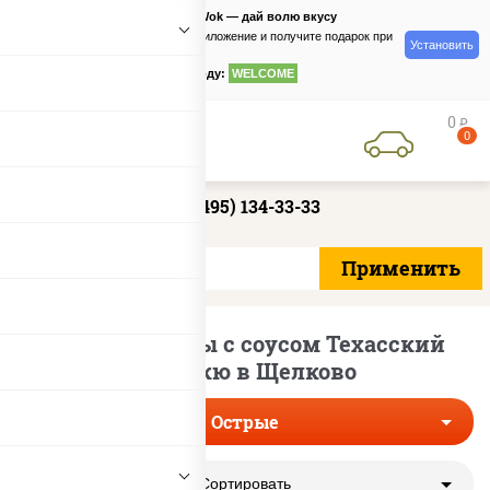
PizzaSushiWok — дай волю вкусу
Скачайте приложение и получите подарок при
Установить
заказе
по промокоду:
WELCOME
0
руб
0
+7 (495) 134-33-33
Острые пиццы с соусом Техасский
Барбекю в Щелково
Острые
Сортировать