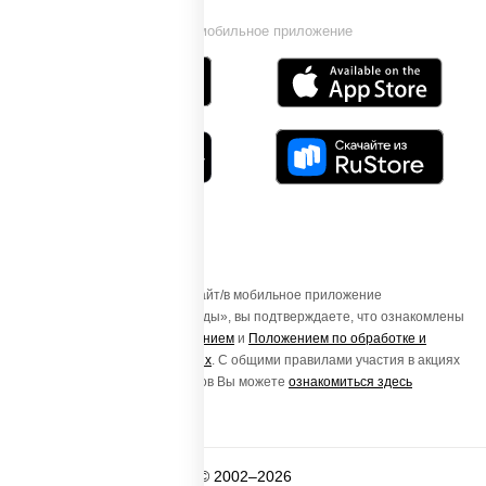
Установи мобильное приложение
Осуществляя вход на этот Сайт/в мобильное приложение
«ПиццаСушиВок - доставка еды», вы подтверждаете, что ознакомлены
с
Пользовательским соглашением
и
Положением по обработке и
защите персональных данных
. С общими правилами участия в акциях
и порядке получения подарков Вы можете
ознакомиться здесь
© 2002–2026