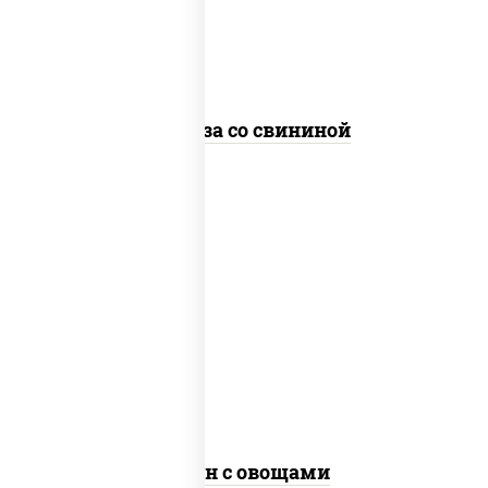
"чесночный", лапша стеклянная
Фунчоза со свининой
пост
масло растительное, морковь, лук
репчатый, перец болгарский, рис,
соус "чесночный", кунжут
Тяхан с овощами