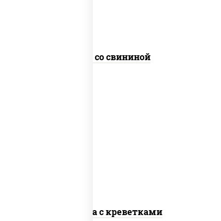
Удон со свининой
масло растительное, креветки,
морковь, лук репчатый, перец
болгарский, кабачки, соус
"чесночный", лапша стеклянная
Фунчоза с креветками