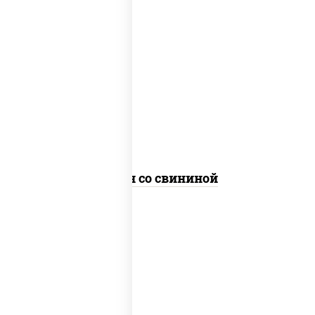
масло растительное, свинина,
морковь, лук репчатый, перец
болгарский, рис, соус "чесночный",
кунжут
Тяхан со свининой
масло растительное, свинина,
морковь, лук репчатый, перец
болгарский, кабачки, соус