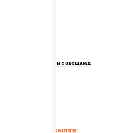
масло растительное, морковь, лук
репчатый, перец болгарский,
кабачки, соус "чесночный", лапша
яичная, кунжут
Сомен с овощами
Быстрые ссылки: