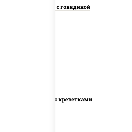
Удон с говядиной
масло растительное, креветки,
морковь, лук репчатый, перец
болгарский, кабачки, соус
"чесночный", лапша пшеничная
Удон с креветками