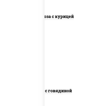
Фунчоза с курицей
масло растительное, говядина,
морковь, лук репчатый, перец
болгарский, кабачки, соус
"чесночный", лапша гречневая
Соба с говядиной