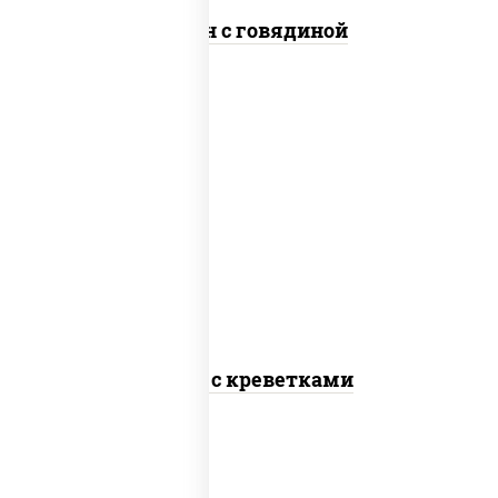
Сомен с говядиной
масло растительное, креветки,
морковь, лук репчатый, перец
болгарский, рис, соус "чесночный",
кунжут
Тяхан с креветками