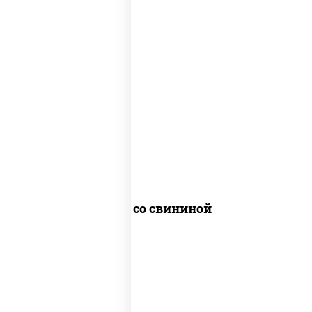
масло растительное, свинина,
морковь, лук репчатый, перец
болгарский, кабачки, соус
"чесночный", лапша гречневая
Соба со свининой
пост
масло растительное, морковь, лук