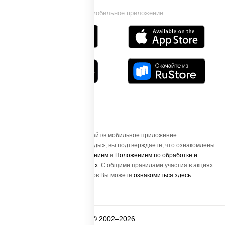
Установи мобильное приложение
Осуществляя вход на этот Сайт/в мобильное приложение
«ПиццаСушиВок - доставка еды», вы подтверждаете, что ознакомлены
с
Пользовательским соглашением
и
Положением по обработке и
защите персональных данных
. С общими правилами участия в акциях
и порядке получения подарков Вы можете
ознакомиться здесь
© 2002–2026