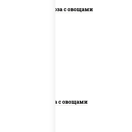
Фунчоза с овощами
пост
масло растительное, морковь, лук
репчатый, перец болгарский,
кабачки, соус "чесночный", лапша
гречневая, кунжут
Соба с овощами