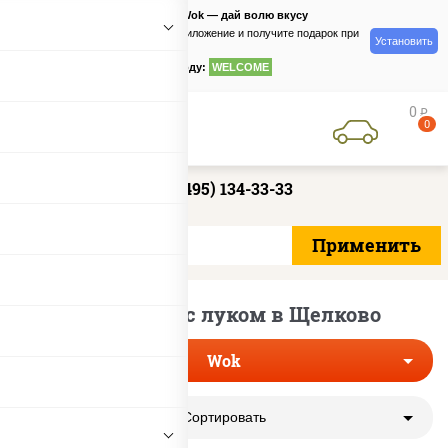
PizzaSushiWok — дай волю вкусу
Скачайте приложение и получите подарок при
Установить
заказе
по промокоду:
WELCOME
0
руб
0
+7 (495) 134-33-33
Лапша вок с луком в Щелково
Wok
Сортировать