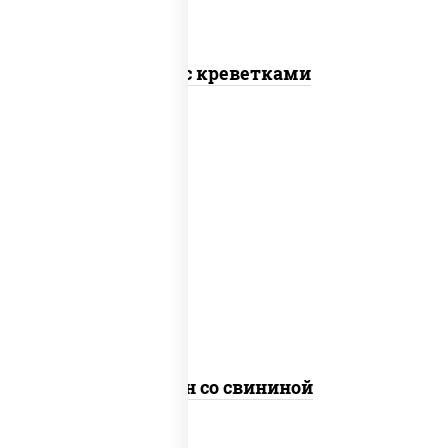
Соба с креветками
масло растительное, свинина,
морковь, лук репчатый, перец
болгарский, кабачки, соус
"чесночный", лапша яичная
Сомен со свининой