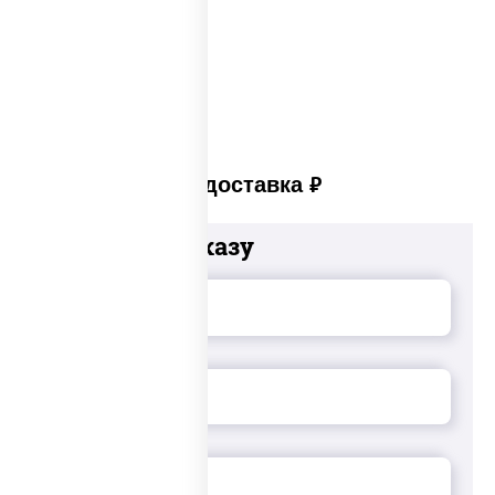
Суши сет солнцево
Суши set
Платная доставка
руб
Добавьте к заказу