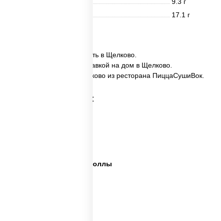
Жиры
9.3 г
Углеводы
17.1 г
26 шт.
✅ Ассорти Сакура заказать в Щелково.
✅ Ассорти Сакура с доставкой на дом в Щелково.
✅ Ассорти Сакура в Щелково из ресторана ПиццаСушиВок.
Категории товара:
Сет пицца роллы
Суши вок ассорти
Ассорти сеты
Пицца суши вок сеты роллы
Пицца суши вок сеты
Сеты суши вок
Суши в суши сет