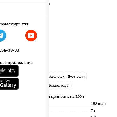
ромокоды тут
 134-33-33
ное приложение
Калифорния Чиз
Филадельфия Дуэт ролл
Креветка Люкс ролл
Цезарь ролл
Пищевая ценность на 100 г
Энерг. ценность
182 ккал
Белки
7 г