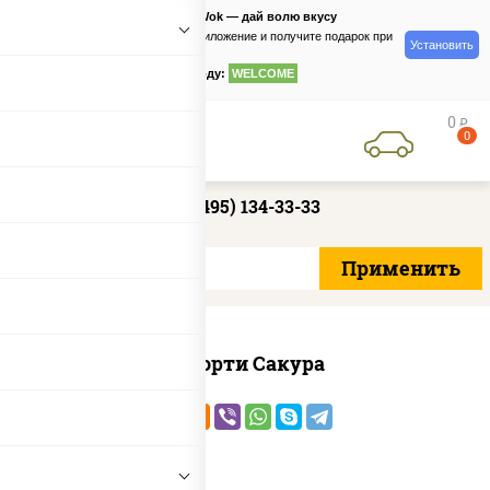
PizzaSushiWok — дай волю вкусу
Скачайте приложение и получите подарок при
Установить
заказе
по промокоду:
WELCOME
0
руб
0
+7 (495) 134-33-33
Ассорти Сакура