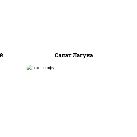
ты
снежный, майонез, яйцо
ины,
куриное, сыр "эмменталь",
 с
креветки, лук красный,
икра "масаго"
й
Салат Лагуна
й,
рис, творог соевый, огурцы
адо,
свежие, авокадо, салат
"чука", соус кунжутный,
аго",
икра "масаго", кунжут, нори
 нори