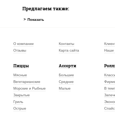
Предлагаем также:
О компании
Контакты
Клиен
Отзывы
Карта сайта
Наши 
Пиццы
Ассорти
Рол
Мясные
Большие
Класс
Вегетарианские
Средние
Фирм
Морские и Рыбные
Малые
В тем
Закрытые
Запеч
Гриль
Эконо
Острые
Спайс