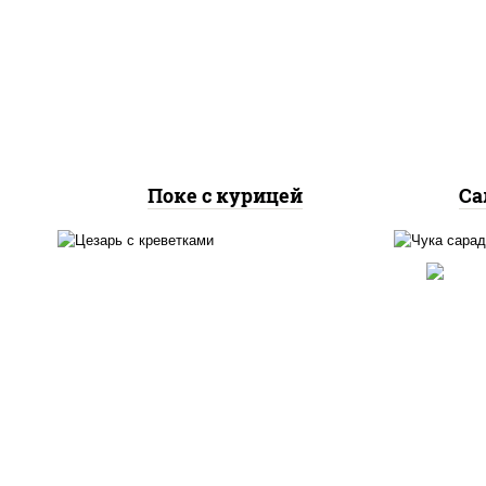
паприкой, огурцы свежие,
рис
авокадо, салат "чука", соус
сы
кунжутный, икра "масаго",
сл
кунжут, нори
Поке с курицей
Са
салат "айсберг", соус
"цезарь" (масло
сал
растительное
"о
загустители сахар яйца
соу
чеснок специи перец
рас
черный консерванты),
кун
сухарики пшеничные, сыр
"пармезан", томаты
"черри", креветки