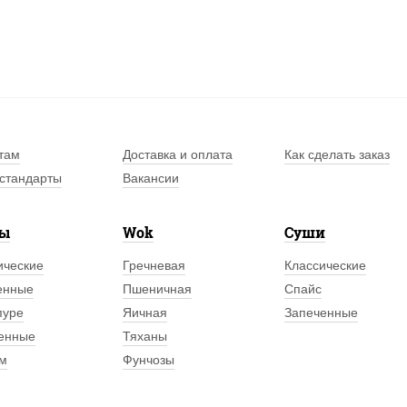
там
Доставка и оплата
Как сделать заказ
стандарты
Вакансии
лы
Wok
Суши
ические
Гречневая
Классические
енные
Пшеничная
Спайс
пуре
Яичная
Запеченные
енные
Тяханы
м
Фунчозы