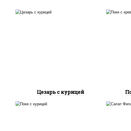
салат "айсберг", куриная
грудка с паприкой, соус
"цезарь" (масло
растительное
р
загустители сахар яйца
св
чеснок специи перец
"ч
черный консерванты),
икра
сухарики пшеничные, сыр
"пармезан", томаты
"черри"
Цезарь с курицей
П
рис, куриная грудка с