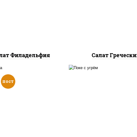
, нори, огурцы свежие,
болгарский, тома
р сливочный, лосось
"черри", брынза, масл
абосоленый, кунжут
салатная заправка
базиликом
лат Филадельфия
Салат Гречески
пост
ат "чука", лимон, соус
рис, угорь копчены
реховый" (кешью уксус
огурцы свежие, авок
с соевый мирин масло
салат "чука", соус
тительное чеснок лук
кунжутный, икра "мас
жут апельсин яблоко),
соус "унаги", кунжут,
кунжут