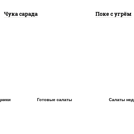
Чука сарада
Поке с угрём
дники
Готовые салаты
Салаты нед