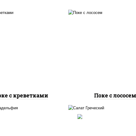
рис, лосось слабосол
ис, креветки, огурцы
огурцы свежие, авок
ежие, авокадо, салат
салат "чука", соус
ука", соус кунжутный,
кунжутный, икра "мас
 "масаго", кунжут, нори
кунжут, нори
оке с креветками
Поке с лососе
огурцы свежие, пер