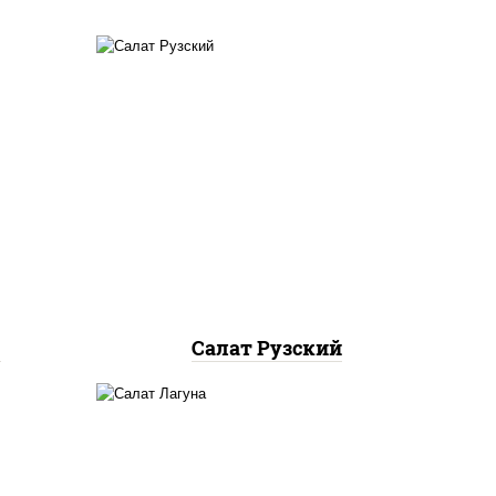
еный,
салат "айсберг", куриная
адо,
грудка с паприкой, огурцы
свежие, помидоры, соус
аго",
"шеф" (майонез соус соевый
зелень чеснок), лук фри
м
Салат Рузский
ец
огурцы свежие, краб