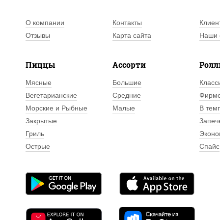
О компании
Контакты
Клиен
Отзывы
Карта сайта
Наши 
Пиццы
Ассорти
Рол
Мясные
Большие
Класс
Вегетарианские
Средние
Фирм
Морские и Рыбные
Малые
В тем
Закрытые
Запеч
Гриль
Эконо
Острые
Спайс