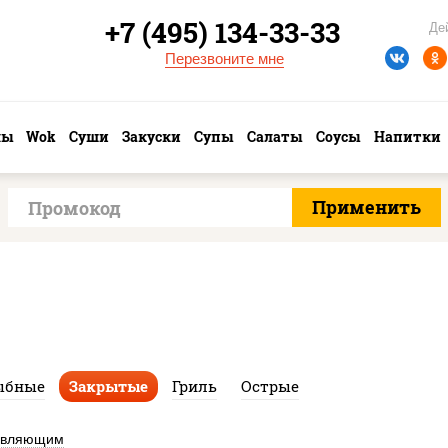
+7 (495) 134-33-33
Де
Перезвоните мне
лы
Wok
Суши
Закуски
Супы
Салаты
Соусы
Напитки
ыбные
Закрытые
Гриль
Острые
авляющим