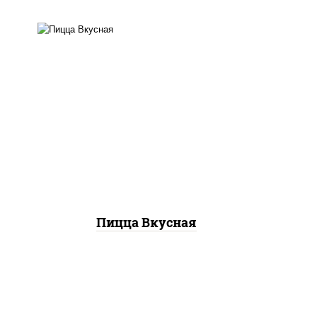
соус "горчичный" (майонез
горчица), колбаса
"пепперони", ветчина,
бекон, помидоры,
моцарелла для пиццы, яйцо
куриное
Пицца Вкусная