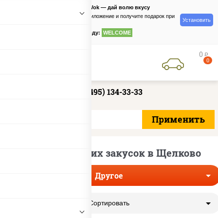
PizzaSushiWok — дай волю вкусу
Скачайте приложение и получите подарок при
Установить
заказе
по промокоду:
WELCOME
0
руб
0
+7 (495) 134-33-33
Доставка других закусок в Щелково
Другое
Сортировать