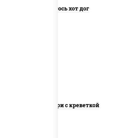
Лосось хот дог
рис, соус "спайс" (майонез соус чили соус
шрирача), креветки, водоросли нори
Онигири с креветкой