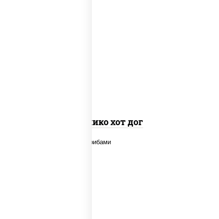
краб снежный, рис, нори, соус "яки"
(майонез чеснок масаго лосось
слабосолёный), огурцы свежие, соус
"спайс" (майонез соус чили соус
шрирача), соус "унаги", сухари
панировочные
Канико хот дог
говядина, шампиньоны св, дольки
картофеля, соус "чесночный"