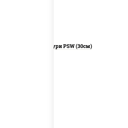
моцарелла для пиццы, брынза, сыр
"чеддер", масло сливочное
Хачапури PSW (30см)
лосось слабосоленый, рис, нори, сыр
сливочный, огурцы свежие, соус "спайс"
(майонез соус чили соус шрирача), соус
"унаги", сухари панировочные, кунжут