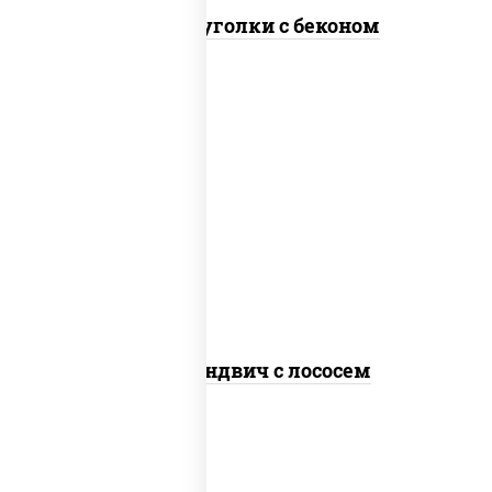
Сырные уголки с беконом
рис, нори, сыр сливочный, лосось
слабосоленый, огурцы свежие, сухари
панировочные, соус "унаги", кунжут
Суши-сэндвич с лососем