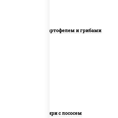
Говядина с картофелем и грибами
рис, сыр сливочный, огурцы свежие,
лосось слабосоленый, водоросли нори
Онигири с лососем