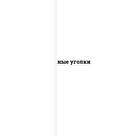
соус "шеф" (майонез соус соевый зелень
чеснок), моцарелла для пиццы
Сырные уголки
куриная грудка с паприкой, рис, нори,
сыр сливочный, огурцы маринованные,
соус "горчичный" (майонез горчица), лук
фри, соус "унаги", сухари панировочные