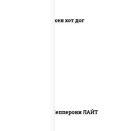
Чикен хот дог
пицца соус (томаты базилик орегано
чеснок), моцарелла для пиццы, колбаса
"пепперони", шампиньоны св
Пицца Пепперони ЛАЙТ