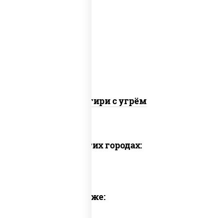
рис, огурцы свежие, угорь копченый,
соус "унаги", кунжут, водоросли нори
Онигири с угрём
Доставка в других городах:
Предлагаем также: