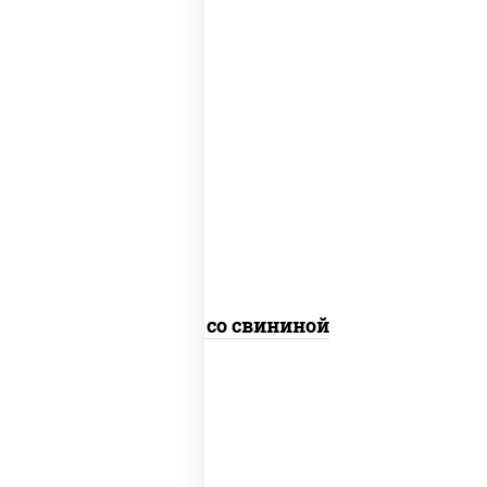
масло растительное, свинина, морковь,
лук репчатый, перец болгарский,
кабачки, соус "чесночный", лапша
гречневая
Соба со свининой
пост
масло растительное, морковь, лук