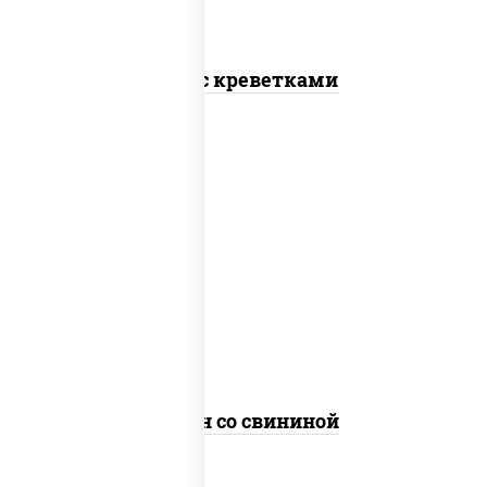
Соба с креветками
масло растительное, свинина, морковь,
лук репчатый, перец болгарский,
кабачки, соус "чесночный", лапша яичная
Сомен со свининой