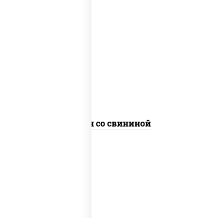
масло растительное, свинина, морковь,
лук репчатый, перец болгарский, рис,
соус "чесночный", кунжут
Тяхан со свининой
масло растительное, свинина, морковь,
лук репчатый, перец болгарский,
кабачки, соус "чесночный", лапша