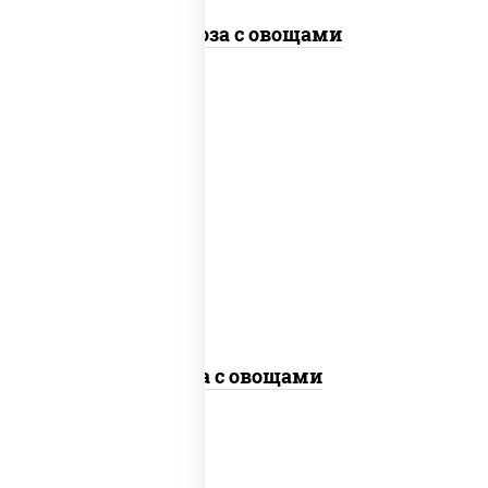
Фунчоза с овощами
пост
масло растительное, морковь, лук
репчатый, перец болгарский, кабачки,
соус "чесночный", лапша гречневая,
кунжут
Соба с овощами