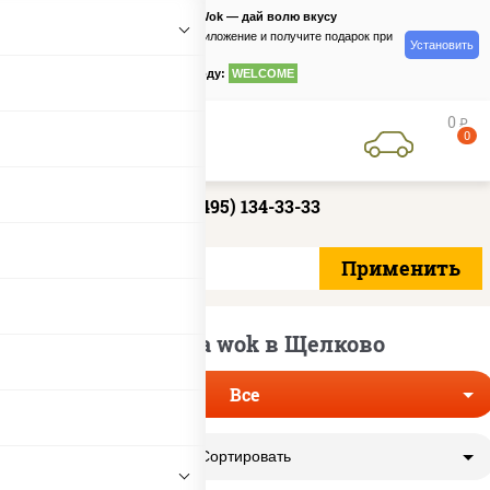
PizzaSushiWok — дай волю вкусу
Скачайте приложение и получите подарок при
Установить
заказе
по промокоду:
WELCOME
0
руб
0
+7 (495) 134-33-33
Доставка wok в Щелково
Все
Сортировать