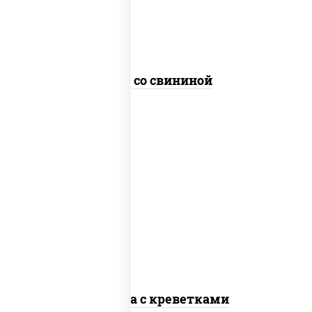
Удон со свининой
масло растительное, креветки,
морковь, лук репчатый, перец
болгарский, кабачки, соус "чесночный",
лапша стеклянная
Фунчоза с креветками