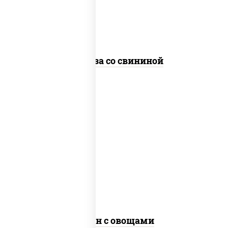
стеклянная
Фунчоза со свининой
пост
масло растительное, морковь, лук
репчатый, перец болгарский, рис, соус
"чесночный", кунжут
Тяхан с овощами