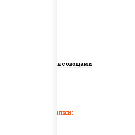
масло растительное, морковь, лук
репчатый, перец болгарский, кабачки,
соус "чесночный", лапша яичная, кунжут
Сомен с овощами
Быстрые ссылки: