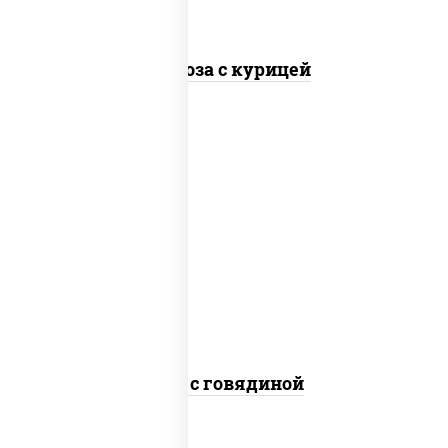
Фунчоза с курицей
масло растительное, говядина,
морковь, лук репчатый, перец
болгарский, кабачки, соус "чесночный",
лапша гречневая
Соба с говядиной