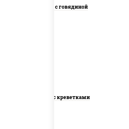
Удон с говядиной
масло растительное, креветки,
морковь, лук репчатый, перец
болгарский, кабачки, соус "чесночный",
лапша пшеничная
Удон с креветками