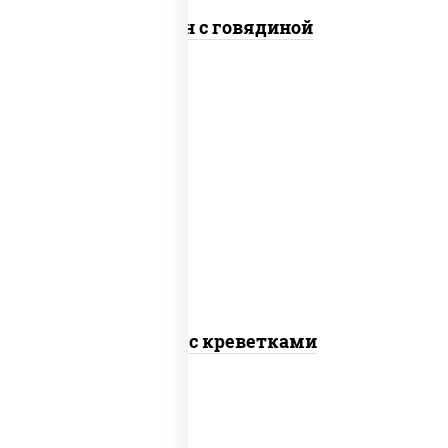
Сомен с говядиной
масло растительное, креветки,
морковь, лук репчатый, перец
болгарский, рис, соус "чесночный",
кунжут
Тяхан с креветками