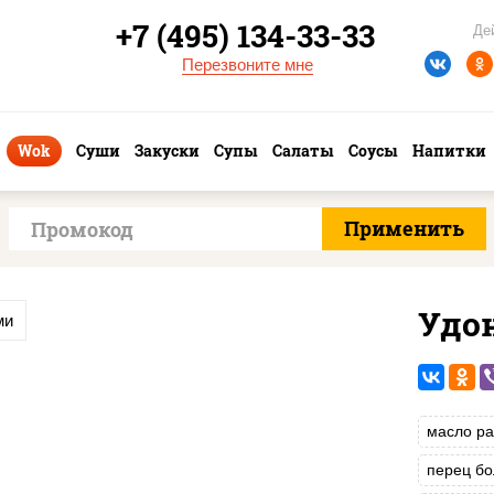
+7 (495) 134-33-33
Де
Перезвоните мне
Wok
Суши
Закуски
Супы
Салаты
Соусы
Напитки
Удо
ми
масло ра
перец бо