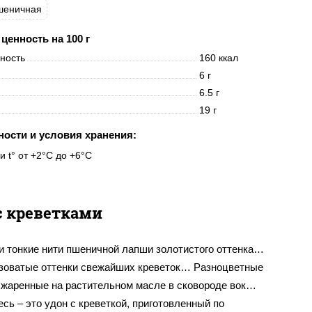
шеничная
ценность на 100 г
нность
160 ккал
6 г
6.5 г
19 г
ности и условия хранения:
и t° от +2°C до +6°C
с креветками
и тонкие нити пшеничной лапши золотистого оттенка…
зоватые оттенки свежайших креветок… Разноцветные
бжаренные на растительном масле в сковороде вок…
сь – это удон с креветкой, приготовленный по