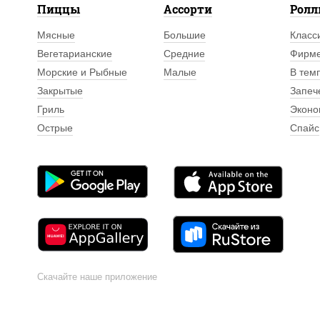
Пиццы
Ассорти
Рол
Мясные
Большие
Класс
Вегетарианские
Средние
Фирм
Морские и Рыбные
Малые
В тем
Закрытые
Запеч
Гриль
Эконо
Острые
Спайс
Скачайте наше приложение