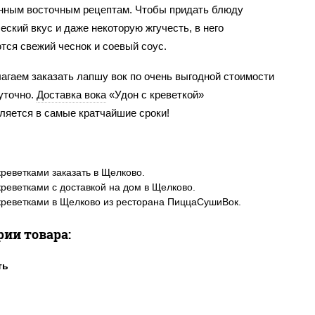
нным восточным рецептам. Чтобы придать блюду
ский вкус и даже некоторую жгучесть, в него
тся свежий чеснок и соевый соус.
агаем заказать лапшу вок по очень выгодной стоимости
уточно.
Доставка вока
«Удон с креветкой»
ляется в самые кратчайшие сроки!
креветками заказать в Щелково.
креветками с доставкой на дом в Щелково.
креветками в Щелково из ресторана ПиццаСушиВок.
рии товара: