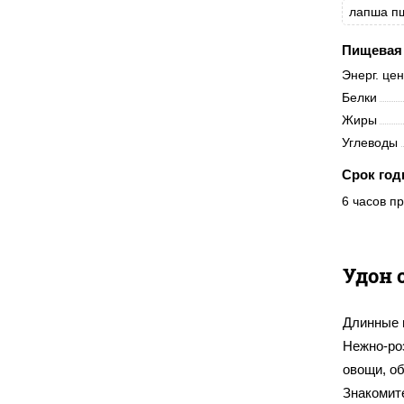
лапша п
Пищевая 
Энерг. це
Белки
Жиры
Углеводы
Срок год
6 часов пр
Удон 
Длинные 
Нежно-ро
овощи, о
Знакомите