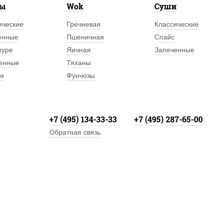
лы
Wok
Суши
ические
Гречневая
Классические
енные
Пшеничная
Спайс
пуре
Яичная
Запеченные
енные
Тяханы
м
Фунчозы
+7 (495) 134-33-33
+7 (495) 287-65-00
Обратная связь