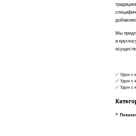
традицио
специфиче
добавляю
Мы предл
и круглос
осуществ
✅ Удон с 
✅ Удон с 
✅ Удон с 
Катего