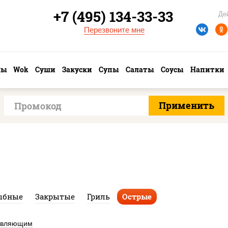
+7 (495) 134-33-33
Де
Перезвоните мне
лы
Wok
Суши
Закуски
Супы
Салаты
Соусы
Напитки
ыбные
Закрытые
Гриль
Острые
авляющим