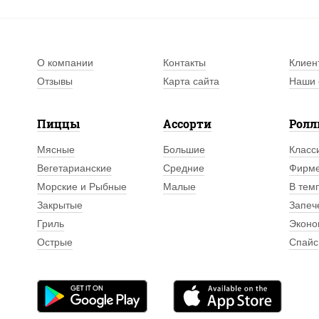
О компании
Контакты
Клиен
Отзывы
Карта сайта
Наши 
Пиццы
Ассорти
Рол
Мясные
Большие
Класс
Вегетарианские
Средние
Фирм
Морские и Рыбные
Малые
В тем
Закрытые
Запеч
Гриль
Эконо
Острые
Спайс