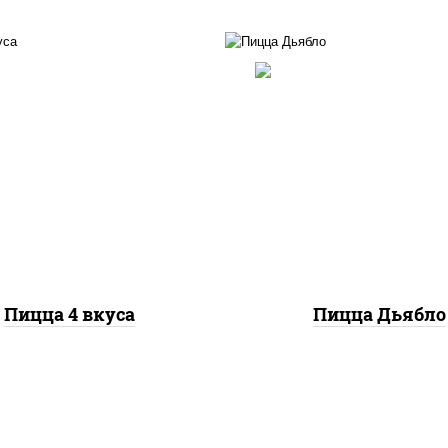
ицца соус (томаты
соус "техасский барбе
илик орегано чеснок),
моцарелла для пиццы,
оцарелла для пиццы,
красный, колбаса "сал
аса "пепперони", бекон,
ветчина, перец
ец "халапеньо", грудка
"халапеньо", помидо
куриная, помидоры,
огурцы маринованн
мпиньоны св, ветчина
Пицца 4 вкуса
Пицца Дьябло