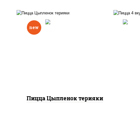
new
соус "спайс" (майонез соус
п
чили соус шрирача),
баз
моцарелла для пиццы,
м
томаты "черри", грудка
колб
куриная, соус "терияки"
пер
(соевый соус сахар крахмал
уксус), кунжут
ша
Пицца Цыпленок терияки