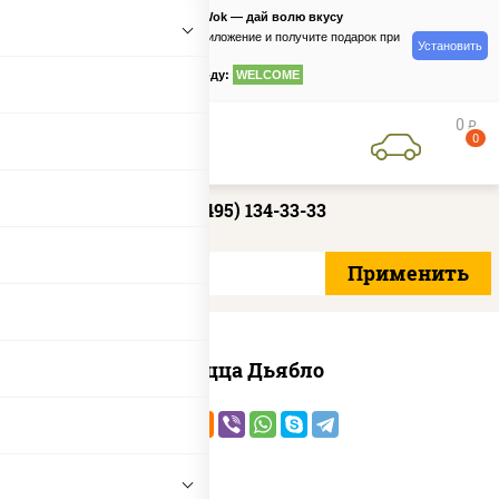
PizzaSushiWok — дай волю вкусу
Скачайте приложение и получите подарок при
Установить
заказе
по промокоду:
WELCOME
0
руб
0
+7 (495) 134-33-33
Пицца Дьябло