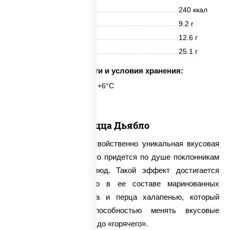
Энерг. ценность
240 ккал
Белки
9.2 г
Жиры
12.6 г
Углеводы
25.1 г
Срок годности и условия хранения:
24 часа при t° от +2°C до +6°C
Пицца Дьябло
Для пиццы «Диабло» свойственно уникальная вкусовая
гамма, которая особенно придется по душе поклонникам
достаточно острых блюд. Такой эффект достигается
благодаря присутствию в ее составе маринованных
огурцов, красного лука и перца халапенью, который
отличается своей способностью менять вкусовые
ощущения от «теплого» до «горячего».