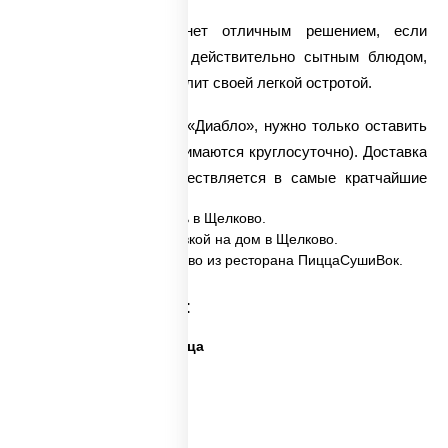
Пицца «Диабло» станет отличным решением, если
хочется полакомиться действительно сытным блюдом,
которое приятно впечатлит своей легкой остротой.
Чтобы заказать пиццу «Диабло», нужно только оставить
нам заказ (заказы принимаются круглосуточно).
Доставка
пиццы
«Диабло» осуществляется в самые кратчайшие
сроки.
✅ Пицца Дьябло заказать в Щелково.
✅ Пицца Дьябло с доставкой на дом в Щелково.
✅ Пицца Дьябло в Щелково из ресторана ПиццаСушиВок.
Категории товара:
Дешевая и вкусная пицца
Дорогая пицца
Пицца 500 грамм
Каталог пицц