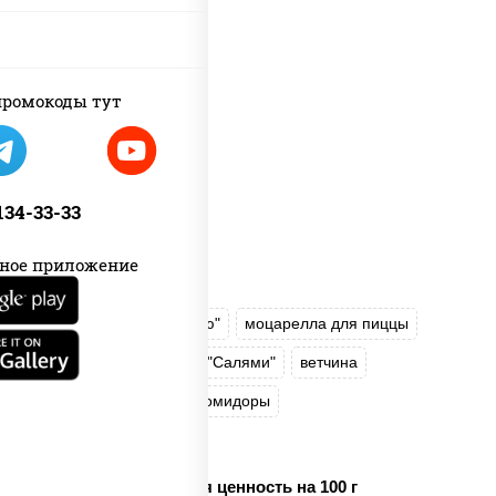
ромокоды тут
 134-33-33
ное приложение
соус "Техасский барбекю"
моцарелла для пиццы
лук красный
колбаса "Салями"
ветчина
перец "Халапеньо"
помидоры
огурцы маринованные
Пищевая ценность на 100 г