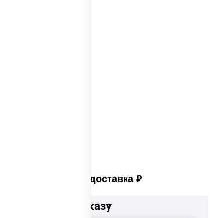
Пицца из печи
Big pizza
Пицца 300 грамм
Популярные пиццы
Лучшая пицца
Лучшая пицца Москвы
Пицца много сыра
Пицца в пицца печи
Платная доставка
руб
Добавьте к заказу