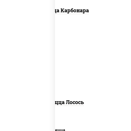
Пицца Карбонара
лосось слабосоленый, моцарелла для
пиццы, пицца соус (томаты базилик
орегано чеснок), маслины, соус "песто"
(базилик, петрушка, рукола, сыр
"пекорино-романо", кешью,
подсолнечное масло), лимон
Пицца Лосось
Дешевая и вкусная пицца