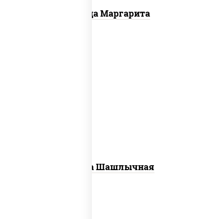
Пицца Маргарита
пицца соус (томаты базилик орегано
чеснок), моцарелла для пиццы, лук
красный, огурцы маринованные, грудка
куриная
Пицца Шашлычная