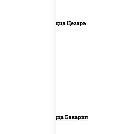
Пицца Цезарь
соус "горчичный" (майонез горчица),
моцарелла для пиццы, колбаса
"пепперони", ветчина, помидоры
Пицца Бавария