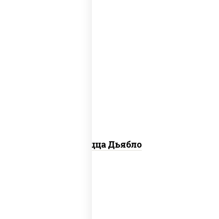
соус "техасский барбекю", моцарелла
для пиццы, лук красный, колбаса
"салями", ветчина, перец "халапеньо",
помидоры, огурцы маринованные
Пицца Дьябло
соус "горчичный" (майонез горчица),