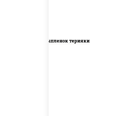
томаты "черри", грудка куриная, соус
"терияки" (соевый соус сахар крахмал
уксус), кунжут
Пицца Цыпленок терияки
пицца соус (томаты базилик орегано
чеснок), моцарелла для пиццы, колбаса
"пепперони"