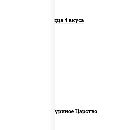
Пицца 4 вкуса
соус "шеф" (майонез соус соевый зелень
чеснок), моцарелла для пиццы, грудка
куриная
Пицца Куриное Царство