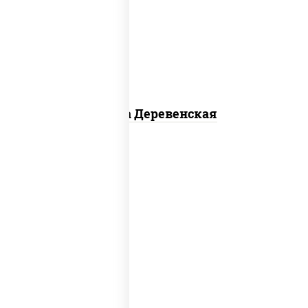
чеснок), моцарелла для пиццы, чеснок,
лук красный, шампиньоны св, свинина,
бекон
Пицца Деревенская
соус "томатно - горчичный", моцарелла
для пиццы, шампиньоны св, помидоры,
перец болгарский, говядина, грудка
куриная, бекон