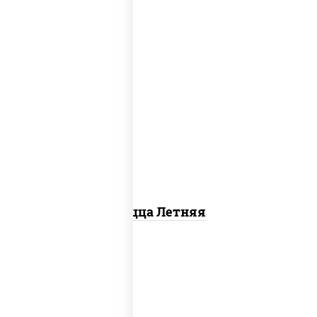
соус "шеф" (майонез соус соевый зелень
чеснок), помидоры, грудка куриная,
огурцы свежие, моцарелла для пиццы
Пицца Летняя
пицца соус (томаты базилик орегано