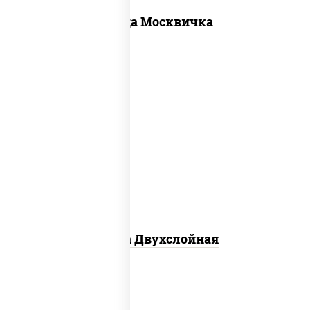
Пицца Москвичка
соус "томатно - горчичный", лук
красный, огурцы маринованные,
ветчина, бекон, моцарелла для пиццы,
помидоры, грудка куриная
Пицца Двухслойная