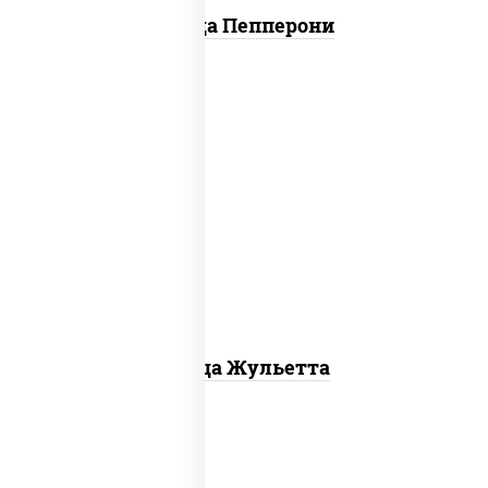
Пицца Пепперони
грибы шампиньоны, моцарелла для
пиццы
Пицца Жульетта