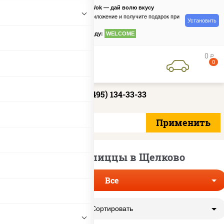
PizzaSushiWok — дай волю вкусу
Скачайте приложение и получите подарок при
Установить
заказе
по промокоду:
WELCOME
0
руб
0
+7 (495) 134-33-33
Доставка пиццы в Щелково
Все
Сортировать