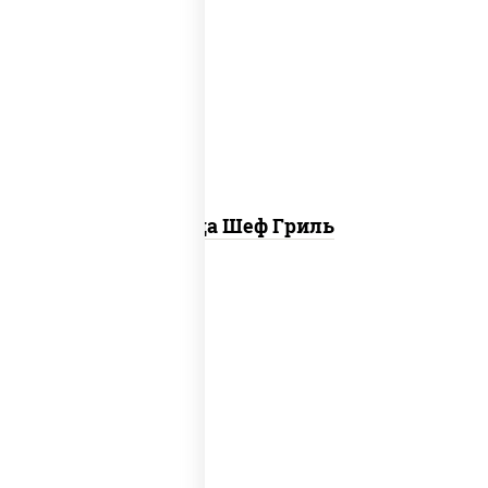
пицца соус (томаты базилик орегано
чеснок), моцарелла для пиццы, колбаса
"пепперони", бекон, свинина, соус
"гриль", лук фри
Пицца Шеф Гриль
соус "шеф" (майонез соус соевый зелень
чеснок), моцарелла для пиццы,
шампиньоны св, лук красный, ветчина