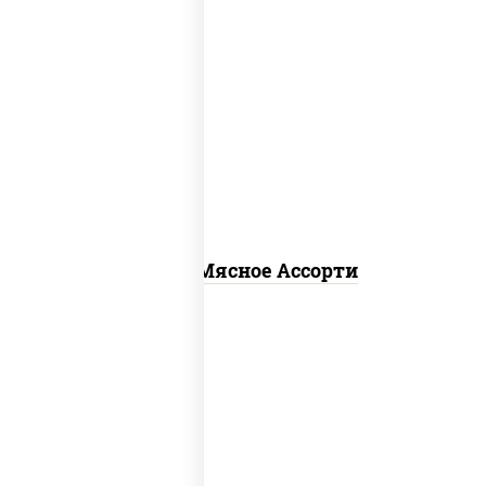
пицца соус (томаты базилик орегано
чеснок), моцарелла для пиццы,
помидоры, говядина, свинина, грудка
куриная, бекон
Пицца Мясное Ассорти
соус "гриль", моцарелла для пиццы,
огурцы маринованные, свинина, грудка
куриная, бекон