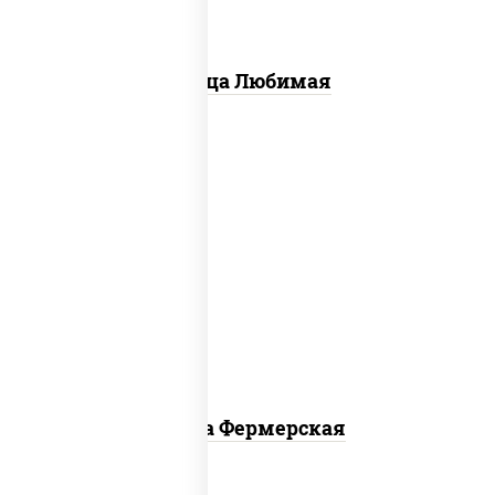
Пицца Любимая
соус "техасский барбекю", моцарелла
для пиццы, лук красный, колбаса
"салями", ветчина, огурцы
маринованные
Пицца Фермерская