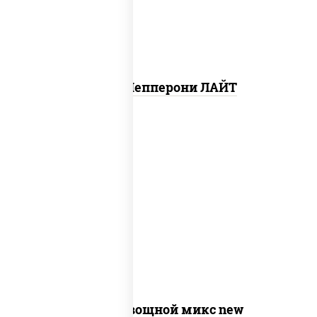
Пицца Пепперони ЛАЙТ
соус "шеф" (майонез соус соевый зелень
чеснок), моцарелла для пиццы,
шампиньоны св, помидоры, перец
болгарский, лук красный, соус "песто"
(базилик, петрушка, рукола, сыр
"пекорино-романо", кешью,
подсолнечное масло)
Пицца Овощной микс new