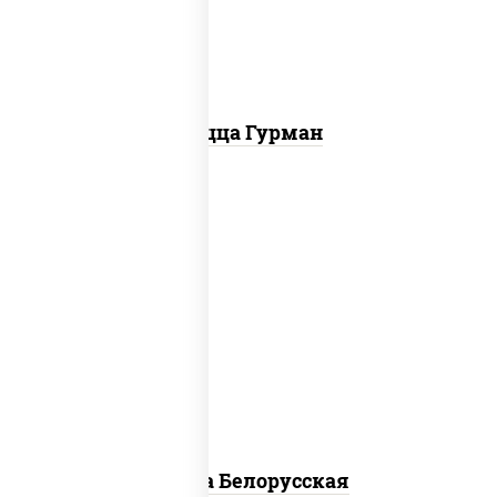
болгарский, соус "техасский барбекю"
Пицца Гурман
соус "горчичный" (майонез горчица),
моцарелла для пиццы, лук красный,
колбаса "салями", бекон, огурцы
маринованные, дольки картофеля, соус
"техасский барбекю"
Пицца Белорусская