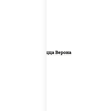
соус "шеф" (майонез соус соевый зелень
чеснок), моцарелла для пиццы, колбаса
"пепперони", шампиньоны св, помидоры
Пицца Верона
соус "цезарь" (масло растительное
загустители сахар яйца чеснок специи
перец черный консерванты), моцарелла
для пиццы, помидоры, грудка куриная,
бекон