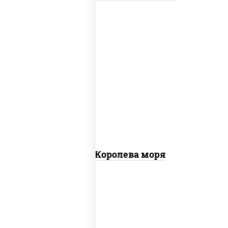
пицца соус (томаты базилик орегано
чеснок), моцарелла для пиццы, чеснок,
осьминоги, креветки тигровые,
креветки коктейльные, кальмары,
лимон
Пицца Королева моря
грудка куриная, бекон, колбаса