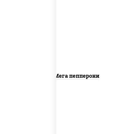
пицца соус (томаты базилик орегано
чеснок), моцарелла для пиццы, колбаса
"пепперони"
Пицца Мега пепперони
пицца соус (томаты базилик орегано
чеснок), моцарелла для пиццы, лук
красный, колбаса "пепперони", перец