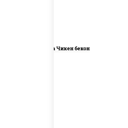
"пепперони", моцарелла для пиццы,
пицца соус (томаты базилик орегано
чеснок), помидоры, соус "горчичный"
(майонез горчица)
Пицца Чикен бекон
грибы шампиньоны в сливочном соусе,
грибы шампиньоны, чеснок, моцарелла
для пиццы, бекон, сыр "пармезан"