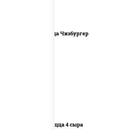
Пицца Чизбургер
пицца соус (томаты базилик орегано
чеснок), моцарелла для пиццы, сыры
моцарелла дор-блю чеддер эмменталь
Пицца 4 сыра