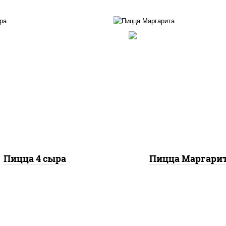
ицца соус (томаты
илик орегано чеснок),
пицца соус (тома
релла для пиццы, сыры
базилик орегано чесн
арелла дор-блю чеддер
моцарелла для пиц
эмменталь
Пицца 4 сыра
Пицца Маргари