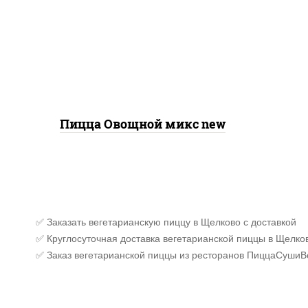
шампиньоны св, помидоры,
перец болгарский, лук
красный, соус "песто"
(базилик, петрушка, рукола,
сыр "пекорино-романо",
кешью, подсолнечное
масло)
Пицца Овощной микс new
✅ Заказать вегетарианскую пиццу в Щелково с доставкой
✅ Круглосуточная доставка вегетарианской пиццы в Щелко
✅ Заказ вегетарианской пиццы из ресторанов ПиццаСушиВ