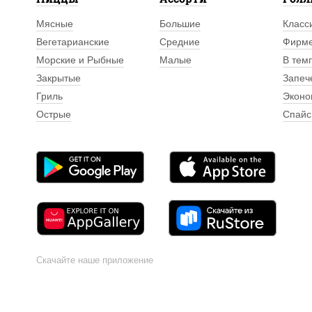
Мясные
Большие
Класс
Вегетарианские
Средние
Фирм
Морские и Рыбные
Малые
В тем
Закрытые
Запеч
Гриль
Эконо
Острые
Спайс
Скачайте наше приложение