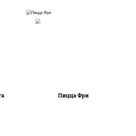
соус "шеф" (майонез соус
ты
соевый зелень чеснок),
ок),
шампиньоны св, моцарелла
цы
для пиццы, картофель фри
та
Пицца Фри