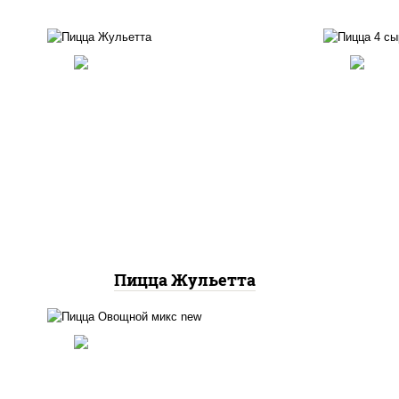
п
баз
грибы шампиньоны,
моца
моцарелла для пиццы
моц
Пицца Жульетта
соус "шеф" (майонез соус
соевый зелень чеснок),
моцарелла для пиццы,