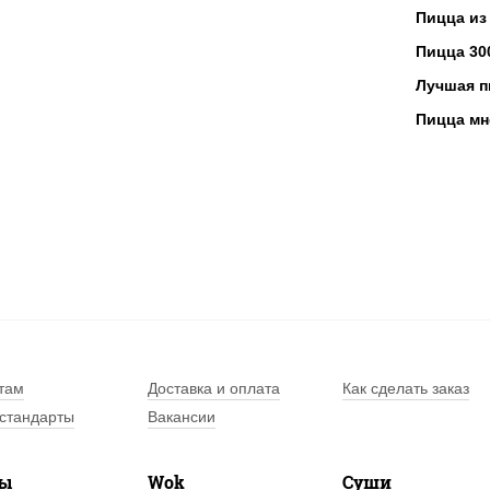
Пицца из
Фон
Пицца 30
Про
Лучшая п
Чар
Пицца мн
А вот чет
добавляю
Пицца
безуп
«Пиц
Наша пиц
вкусов, б
эстетично
там
Доставка и оплата
Как сделать заказ
достичь,
стандарты
Вакансии
мы 
лы
Wok
Суши
на 