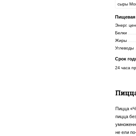
сыры Мо
Пищевая 
Энерг. це
Белки
Жиры
Углеводы
Срок год
24 часа пр
Пицца
Пицца «Ч
пицца без
умноженны
не ели п