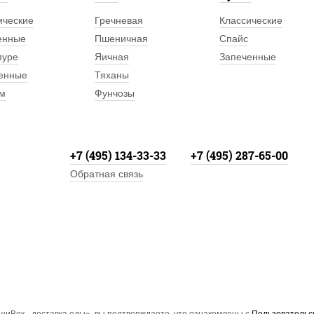
оди
ические
Гречневая
Классические
(кс
сол
енные
Пшеничная
Спайс
зап
пуре
Яичная
Запеченные
енные
Тяханы
исп
соч
м
Фунчозы
сыр
соч
вку
+7 (495) 134-33-33
+7 (495) 287-65-00
У нас на 
Обратная связь
круглосут
любую то
или больш
небольшо
Совершай
вкус Итал