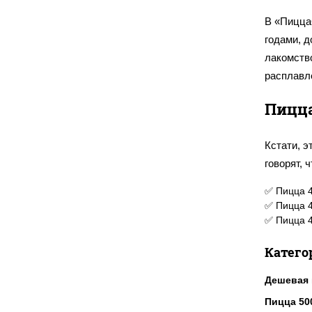
В «Пицца
годами, 
лакомство
расплавл
Пицца
Кстати, э
говорят, 
классиче
✅ Пицца 4
Италии.
✅ Пицца 4
✅ Пицца 4
В класси
сыры, ко
Катего
насыщенн
Дешевая 
аутентич
компонен
Пицца 50