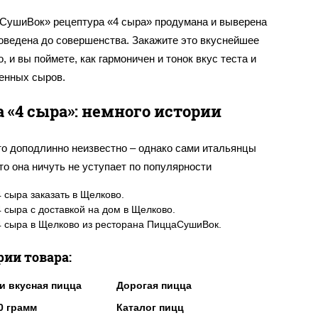
СушиВок» рецептура «4 сыра» продумана и выверена
доведена до совершенства. Закажите это вкуснейшее
, и вы поймете, как гармоничен и тонок вкус теста и
енных сыров.
 «4 сыра»: немного истории
то доподлинно неизвестно – однако сами итальянцы
что она ничуть не уступает по популярности
ской пицце «Маргарита», которая давно стала символом
 сыра заказать в Щелково.
 сыра с доставкой на дом в Щелково.
 сыра в Щелково из ресторана ПиццаСушиВок.
ческий рецепт добавляли мягкие, твердые благородные
торые, переплетаясь, рождали невероятно изысканное,
рии товара:
ое и гармоничное сочетание вкусов. Наиболее
и вкусная пицца
Дорогая пицца
ный состав включает в себя три обязательных
та:
0 грамм
Каталог пицц