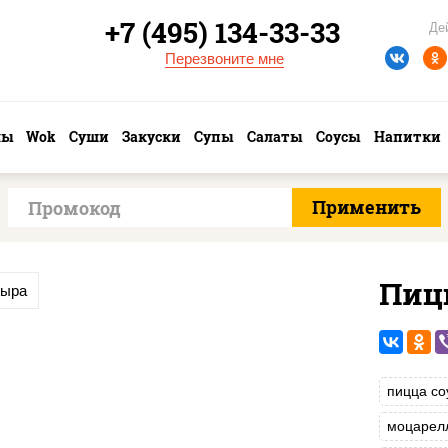
+7 (495) 134-33-33
Де
Перезвоните мне
лы
Wok
Суши
Закуски
Супы
Салаты
Соусы
Напитки
Пиц
сыра
пицца со
моцарел