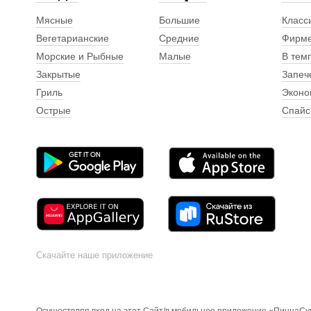
Мясные
Большие
Класс
Вегетарианские
Средние
Фирм
Морские и Рыбные
Малые
В тем
Закрытые
Запеч
Гриль
Эконо
Острые
Спайс
Скачайте наше приложение