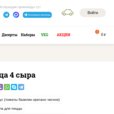
йствующие промокоды тут
Войти
0
0
Десерты
Наборы
VEG
АКЦИИ
руб
ца 4 сыра
ус (томаты базилик орегано чеснок)
ла для пиццы