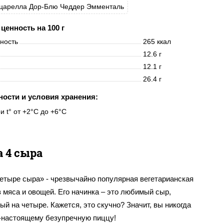
царелла Дор-Блю Чеддер Эмменталь
ценность на 100 г
нность
265 ккал
12.6 г
12.1 г
26.4 г
ности и условия хранения:
и t° от +2°C до +6°C
 4 сыра
етыре сыра» - чрезвычайно популярная вегетарианская
 мяса и овощей. Его начинка – это любимый сыр,
й на четыре. Кажется, это скучно? Значит, вы никогда
о-настоящему безупречную пиццу!