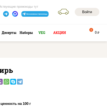
йствующие промокоды тут
Войти
0
0
Десерты
Наборы
VEG
АКЦИИ
руб
ирь
ценность на 100 г