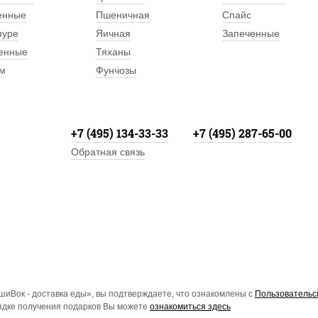
енные
Пшеничная
Спайс
пуре
Яичная
Запеченные
енные
Тяханы
м
Фунчозы
+7 (495) 134-33-33
+7 (495) 287-65-00
Обратная связь
иВок - доставка еды», вы подтверждаете, что ознакомлены с
Пользовательс
рядке получения подарков Вы можете
ознакомиться здесь