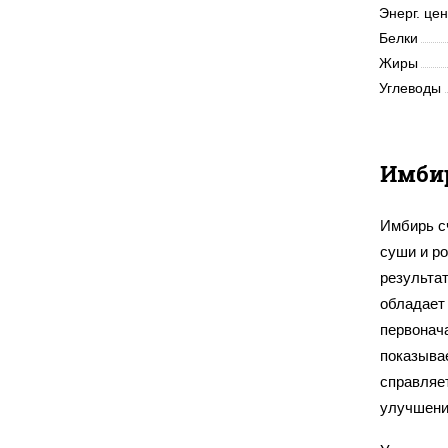
Энерг. це
Белки
Жиры
Углеводы
Имби
Имбирь с
суши и ро
результат
обладает 
первонач
показыва
справляе
улучшени