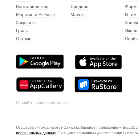
Вегетарианские
Средние
Фирм
Морские и Рыбные
Малые
В тем
Закрытые
Запеч
Гриль
Эконо
Острые
Спайс
Скачайте наше приложение
Осуществляя вход на этот Сайт/в мобильное приложение «ПиццаСуш
персональных данных
. С общими правилами участия в акциях и по