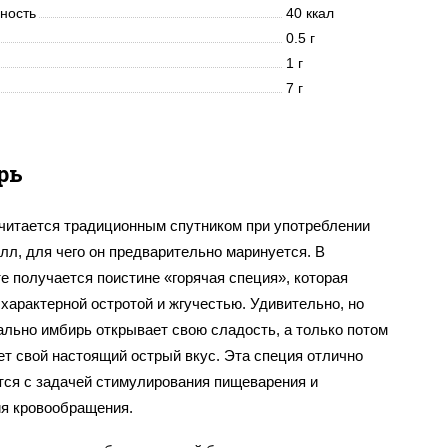
нность
40 ккал
0.5 г
1 г
7 г
рь
читается традиционным спутником при употреблении
лл, для чего он предварительно маринуется. В
е получается поистине «горячая специя», которая
характерной остротой и жгучестью. Удивительно, но
ально имбирь открывает свою сладость, а только потом
ет свой настоящий острый вкус. Эта специя отлично
тся с задачей стимулирования пищеварения и
я кровообращения.