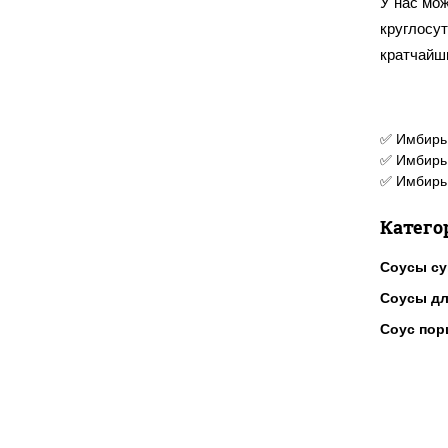
У нас мож
круглосу
кратчайш
✅ Имбирь 
✅ Имбирь 
✅ Имбирь 
Катего
Соусы с
Соусы дл
Соус по