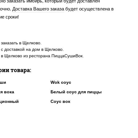
но заказать имбирь, который будет доставлен
точно.
Доставка Вашего заказа
будет осуществлена в
ие сроки!
заказать в Щелково.
с доставкой на дом в Щелково.
в Щелково из ресторана ПиццаСушиВок.
рии товара:
уши
Wok соус
я вока
Белый соус для пиццы
рционный
Соус вок