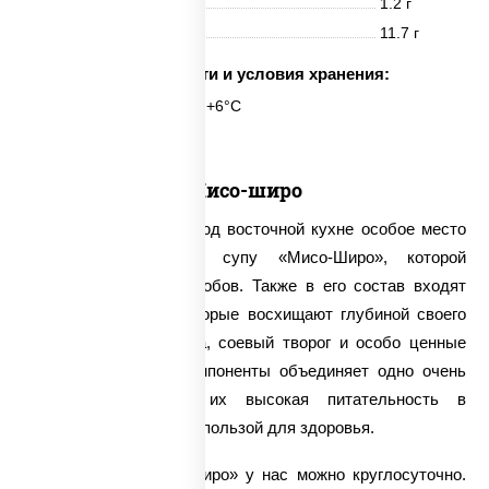
Жиры
1.2 г
Углеводы
11.7 г
Срок годности и условия хранения:
6 часов при t° от +2°C до +6°C
Мисо-широ
Среди диетических блюд восточной кухне особое место
принадлежит легкому супу «Мисо-Широ», которой
готовится из соевых бобов. Также в его состав входят
вакаме водоросли, которые восхищают глубиной своего
темно-зеленого оттенка, соевый творог и особо ценные
грибы шитаке. Все компоненты объединяет одно очень
важное свойство – их высокая питательность в
соединении с огромной пользой для здоровья.
Заказать суп «Мисо-Широ» у нас можно круглосуточно.