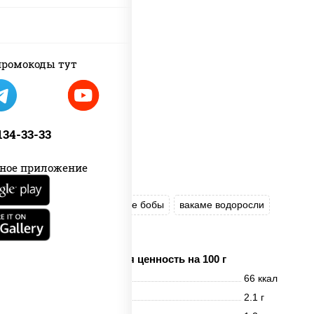
пост
ромокоды тут
 134-33-33
ное приложение
грибы шиитаке
соевые бобы
вакаме водоросли
творог соевый
Пищевая ценность на 100 г
Энерг. ценность
66 ккал
Белки
2.1 г