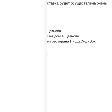
Мы гарантируем, что
доставка
будет осуществлена очень
быстро.
✅ Мисо-широ заказать в Щелково.
✅ Мисо-широ с доставкой на дом в Щелково.
✅ Мисо-широ в Щелково из ресторана ПиццаСушиВок.
Категории товара:
Пицца суп
Горячий суп
Куриный суп
Первые блюда
Вок суп