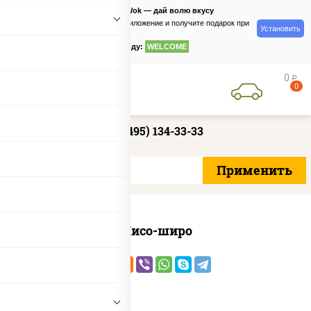
PizzaSushiWok — дай волю вкусу
Скачайте приложение и получите подарок при
Установить
заказе
по промокоду:
WELCOME
0
руб
0
+7 (495) 134-33-33
Мисо-широ