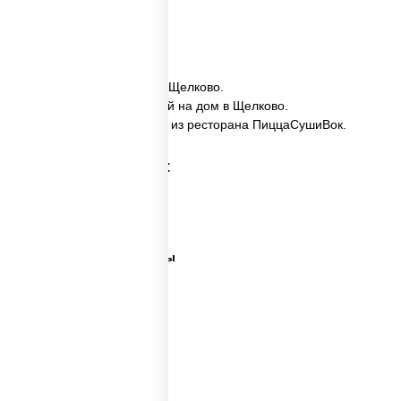
сроки.
✅ Спайс Сяке заказать в Щелково.
✅ Спайс Сяке с доставкой на дом в Щелково.
✅ Спайс Сяке в Щелково из ресторана ПиццаСушиВок.
Категории товара:
Суши сити вок
Ближайшая суши
Все виды суши и роллы
Самые лучшие суши
Важная рыба суши
Много рыбы суши