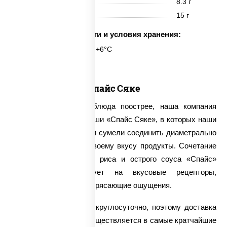
Жиры
8.3 г
Углеводы
15 г
Срок годности и условия хранения:
6 часов при t° от +2°C до +6°C
Спайс Сяке
Для тех, кто любит блюда поострее, наша компания
предлагает заказать суши «Спайс Сяке», в которых наши
мастера японской кухни сумели соединить диаметрально
противоположные по своему вкусу продукты. Сочетание
слабосоленого лосося, риса и острого соуса «Спайс»
мгновенно воздействует на вкусовые рецепторы,
доставляя поистине потрясающие ощущения.
Мы принимаем заказы круглосуточно, поэтому доставка
суши «Спайс Сяке» осуществляется в самые кратчайшие