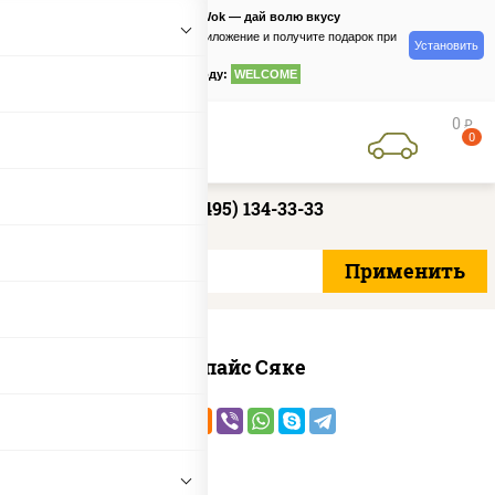
PizzaSushiWok — дай волю вкусу
Скачайте приложение и получите подарок при
Установить
заказе
по промокоду:
WELCOME
0
руб
0
+7 (495) 134-33-33
Спайс Сяке