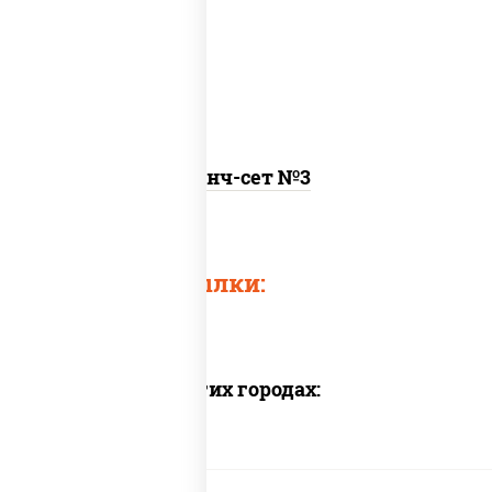
онигири с крабом, рамен
Ланч-сет №3
Быстрые ссылки:
Доставка в других городах: