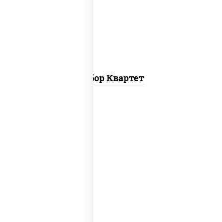
мини, пицца летняя мини, пицца
пепперони мини
Набор Квартет
пицца верона (26 см), пицца любимая (26
см), пицца бавария (26 см), пицца
пепперони лайт (26 см), пицца
фермерская (26 см), пицца гурман (26
см)