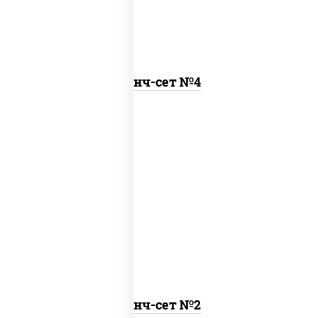
Ланч-сет №4
бульон куриный с гренками, удон с
курицей
Ланч-сет №2