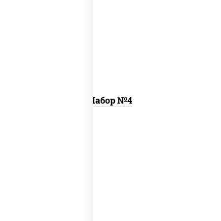
пицца цезарь (26 см), ролл цезарь, ролл
калифорния хит 2
Набор №4
пицца деревенская (26 см), пицца
летняя (26 см), пицца шашлычная (26
см)