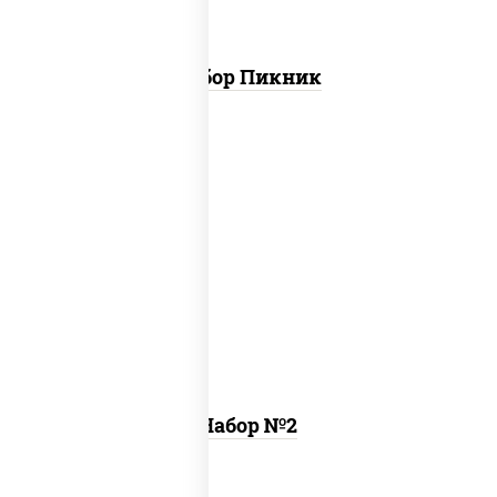
Набор Пикник
ассорти катана
,
пицца 4 вкуса (26 см)
Набор №2