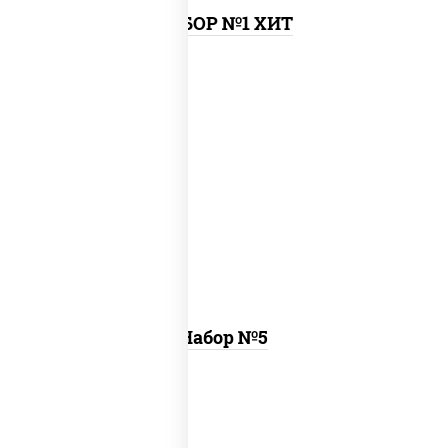
НАБОР №1 ХИТ
пицца чизбургер (26 см), креветка
темпура ролл, цезарь темпура ролл
Набор №5