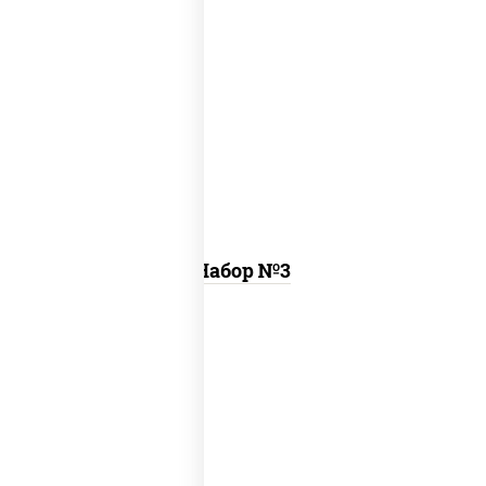
ассорти фунэ, пицца пепперони (26 см)
Набор №3
том ям
, цезарь темпура ролл