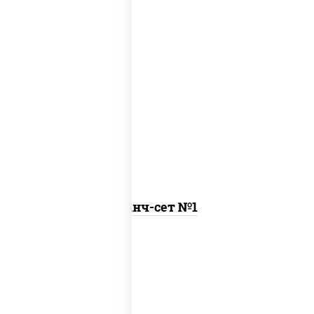
бульон куриный с гренками, курица
терияки с рисом
Ланч-сет №1