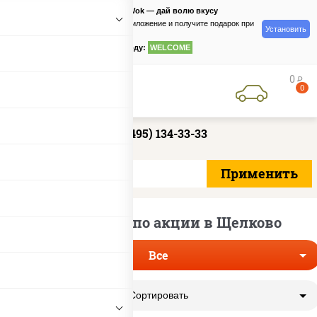
PizzaSushiWok — дай волю вкусу
Скачайте приложение и получите подарок при
Установить
заказе
по промокоду:
WELCOME
0
руб
0
+7 (495) 134-33-33
Сеты роллов по акции в Щелково
Все
Сортировать