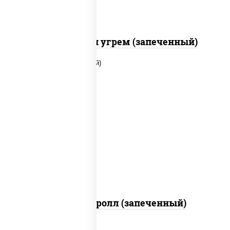
С креветкой и угрем (запеченный)
рис, нори, огурцы свежие, помидоры,
куриная грудка с паприкой, соус "шеф"
(майонез соус соевый зелень чеснок)
Тори Маки ролл (запеченный)