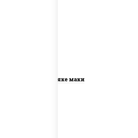
рис, нори, лосось слабосоленый
Сяке маки
рис, нори, сыр сливочный, огурцы
свежие, омлет, лосось слабосоленый