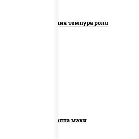
Калифорния темпура ролл
пост
рис, нори, огурцы свежие, кунжут
Каппа маки