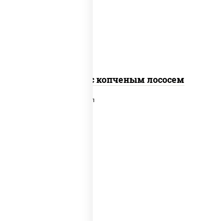
рис, нори, соус "спайс" (майонез соус
чили соус шрирача), лосось копченый
Спайс ролл с копченым лососем
рис, нори, сыр сливочный, лосось
слабосоленый, икра "масаго", сухари
панировочные