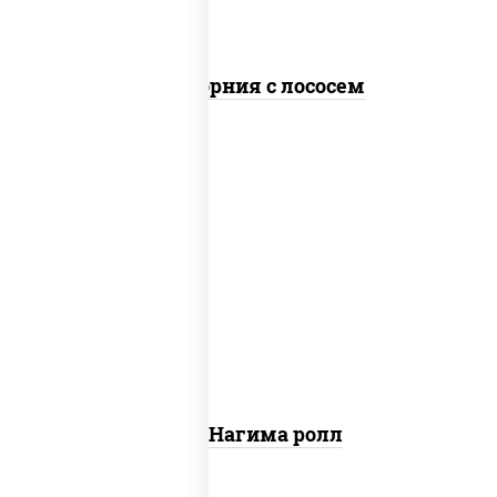
Калифорния с лососем
рис, нори, сыр сливочный, огурцы
свежие, лосось слабосоленый
Сяке Нагима ролл