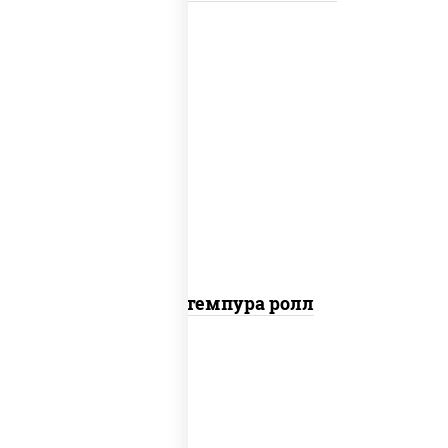
нори, краб снежный, сыр сливочный,
икра "масаго", омлет, угорь копченый,
сухари панировочные, соус "унаги"
Кани темпура ролл