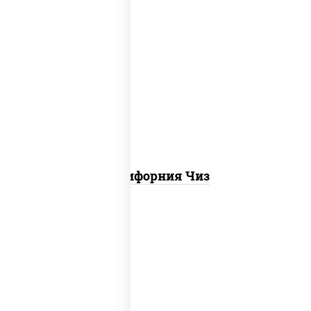
рис, нори, сыр сливочный, икра "масаго"
Калифорния Чиз
соус "цезарь" (масло растительное
загустители сахар яйца чеснок специи
перец черный консерванты), сыр
"пармезан", рис, нори, куриная грудка с