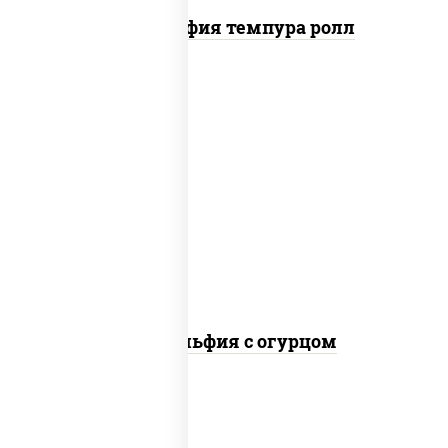
Филадельфия темпура ролл
рис, нори, сыр сливочный, огурцы
свежие, лосось слабосоленый
Филадельфия с огурцом