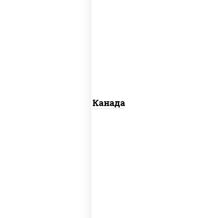
соус "унаги", рис, нори, сыр сливочный,
огурцы свежие, лосось слабосоленый,
угорь копченый, кунжут
Канада
рис, нори, майонез, авокадо, огурцы
свежие, лосось слабосоленый, икра
"масаго"