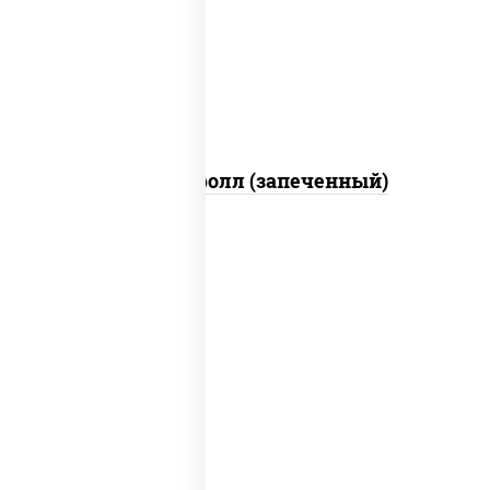
свежие, икра "масаго", соус "яки"
(майонез чеснок масаго лосось
слабосолёный), соус "унаги"
Сальмон ролл (запеченный)
рис, нори, сыр сливочный, бекон, куриная
грудка с паприкой, сыр "пармезан", соус
"цезарь" (масло растительное
загустители сахар яйца чеснок специи
перец черный консерванты)