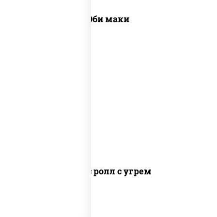
Эби маки
рис, нори, соус "спайс" (майонез соус
чили соус шрирача), угорь копченый
Спайс ролл с угрем