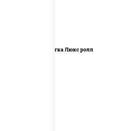
креветки, рис, нори, майонез, икра
"масаго", кляр, сухари панировочные,
кунжут
Креветка Люкс ролл
соус "цезарь" (масло растительное
загустители сахар яйца чеснок специи
перец черный консерванты), сыр
"пармезан", рис, нори, салат "айсберг",
помидоры, куриная грудка с паприкой,
сухари панировочные