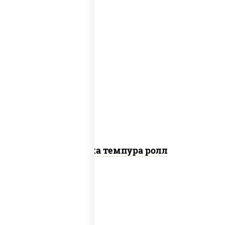
рис, нори, креветки, сыр сливочный,
салат "айсберг", сухари панировочные
Креветка темпура ролл
рис, нори, сыр сливочный, огурцы