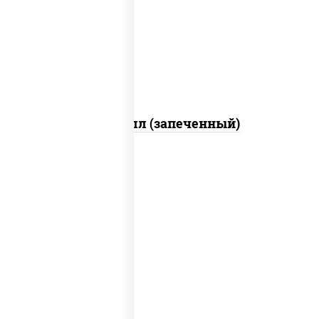
свежие, креветки, лосось слабосоленый,
соус "унаги", соус "спайс" (майонез соус
чили соус шрирача), икра "масаго"
Ойси ролл (запеченный)
рис, нори, креветки