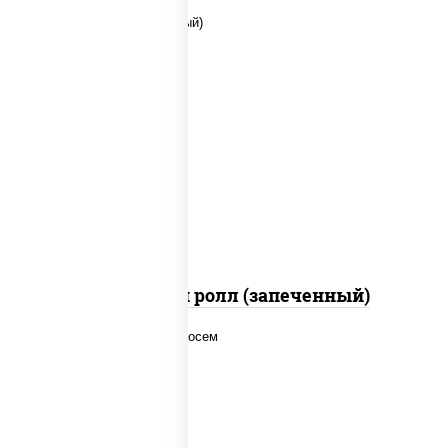
рис, нори, сыр сливочный, помидоры,
куриная грудка с паприкой, соус "спайс"
(майонез соус чили соус шрирача)
Чили чикен ролл (запеченный)