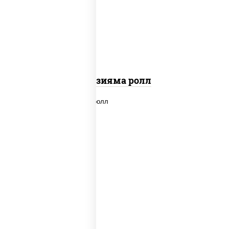
"вулкан" (креветки отварные; краб
снежный; майонез; чеснок; икра масаго)
Фудзияма ролл
new
рис, нори, лосось копченый, сыр
сливочный, огурцы свежие, соус "вулкан"
(креветки отварные; краб снежный;
майонез; чеснок; икра масаго), кунжут