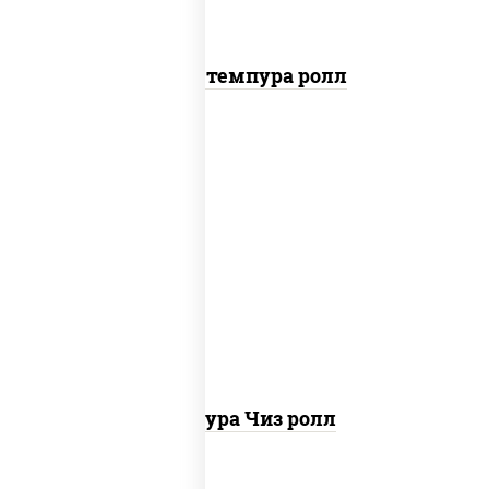
Бекон темпура ролл
рис, нори, сыр сливочный, сухари
панировочные
Темпура Чиз ролл