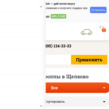
PizzaSushiWok — дай волю вкусу
Скачайте приложение и получите подарок при
Установить
заказе
по промокоду:
WELCOME
0
руб
0
+7 (495) 134-33-33
Большие роллы в Щелково
Все
Сортировать