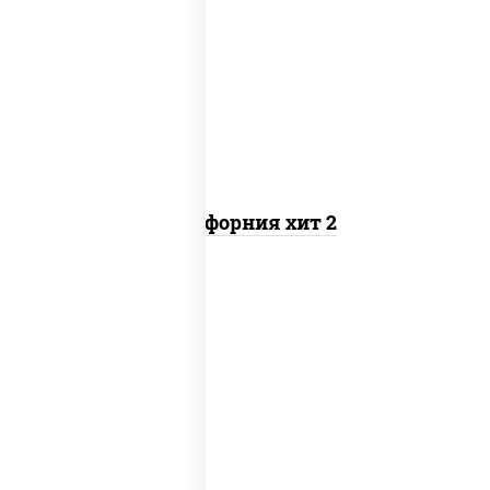
рис, нори, майонез, авокадо, краб
снежный, икра "масаго"
Калифорния хит 2
рис, нори, бекон, соус "техасский
барбекю", сыр сливочный, огурцы
свежие, сухари панировочные