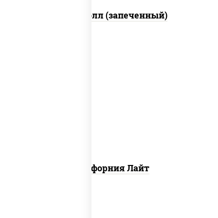
Митто ролл (запеченный)
рис, нори, майонез, краб снежный,
огурцы свежие, икра "масаго"
Калифорния Лайт