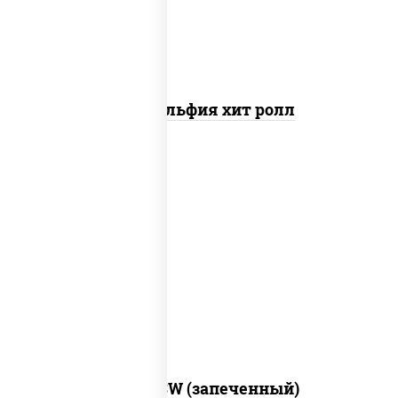
Филадельфия хит ролл
рис, нори, сыр сливочный, краб снежный,
соус "яки" (майонез чеснок масаго
лосось слабосолёный), соус "унаги"
Город PSW (запеченный)