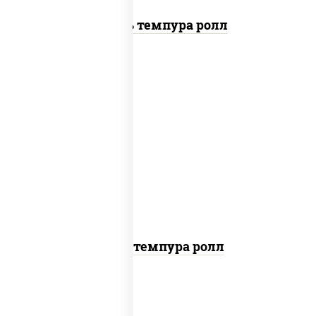
Цезарь темпура ролл
рис, нори, тунец, омлет, соус "спайс"
(майонез соус чили соус шрирача), сухари
панировочные
Тунец темпура ролл