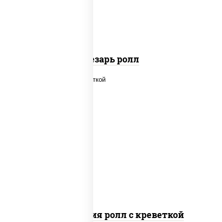
паприкой, салат "айсберг", кунжут
Цезарь ролл
рис, нори, огурцы свежие, салат
"айсберг", сыр сливочный, креветки,
соус "унаги"
Филадельфия ролл с креветкой