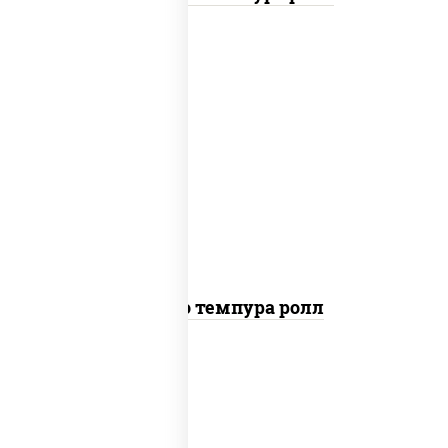
рис, нори, тунец, сыр сливочный, огурцы
свежие, соус "спайс" (майонез соус чили
соус шрирача), сухари панировочные
Бонито темпура ролл
рис, нори, сыр сливочный, огурцы