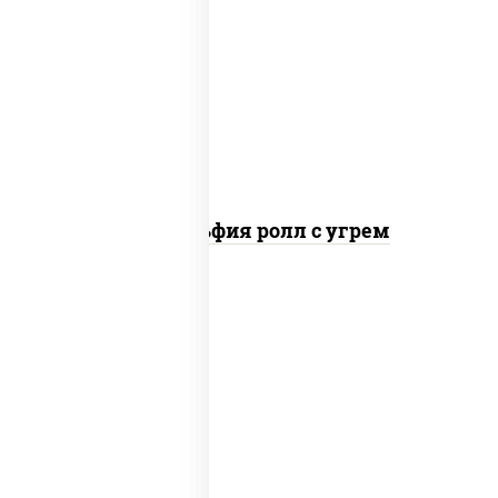
рис, нори, сыр сливочный, угорь
копченый, соус "унаги", кунжут
Филадельфия ролл с угрем
рис, нори, икра "масаго", майонез, краб
снежный, огурцы свежие, авокадо,
сухари панировочные