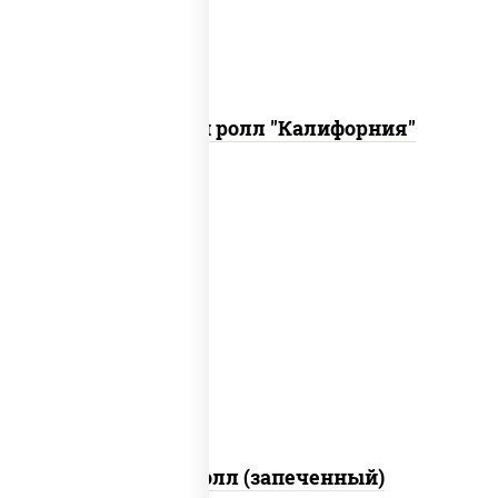
Запеченный ролл "Калифорния"
рис, нори, сыр сливочный, огурцы
свежие, куриная грудка с паприкой,
бекон, соус "унаги", кунжут
Бостон ролл (запеченный)