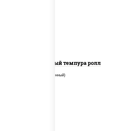
рис, нори, лосось слабосоленый, огурцы
свежие, сыр сливочный, сухари
панировочные
Сливочный темпура ролл
рис, нори, огурцы свежие, креветки,
угорь копченый, икра "масаго", соус
"хот" (майонез кетчуп табаско чеснок
масаго)