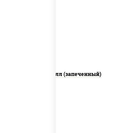
рис, нори, сыр сливочный, салат
"айсберг", куриная грудка с паприкой,
лук фри, сыр "пармезан", соус "цезарь"
(масло растительное загустители
сахар яйца чеснок специи перец черный
консерванты)
Хотто ролл (запеченный)
рис, нори, огурцы свежие, краб снежный,
икра "масаго", соус "хот" (майонез
кетчуп табаско чеснок масаго)