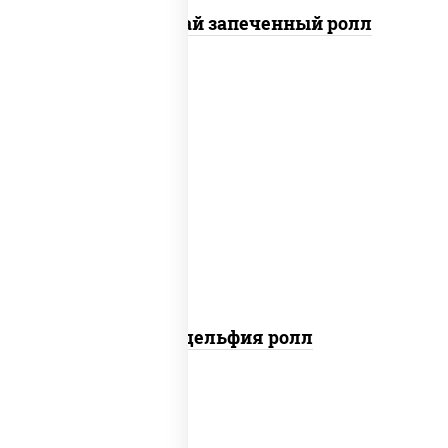
Кунсей фурай запеченный ролл
new
рис, нори, сыр сливочный, авокадо,
лосось слабосоленый
Филадельфия ролл