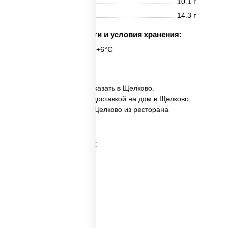
Жиры
10.1 г
Углеводы
14.3 г
Срок годности и условия хранения:
6 часов при t° от +2°C до +6°C
6 шт.
✅ Филадельфия ролл заказать в Щелково.
✅ Филадельфия ролл с доставкой на дом в Щелково.
✅ Филадельфия ролл в Щелково из ресторана
ПиццаСушиВок.
Категории товара: