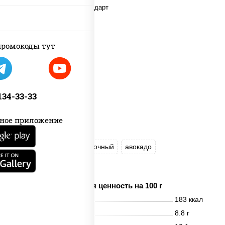
new
ромокоды тут
 134-33-33
ное приложение
рис
нори
сыр сливочный
авокадо
лосось слабосоленый
Пищевая ценность на 100 г
Энерг. ценность
183 ккал
Белки
8.8 г