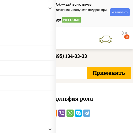
PizzaSushiWok — дай волю вкусу
Скачайте приложение и получите подарок при
Установить
заказе
по промокоду:
WELCOME
0
руб
0
+7 (495) 134-33-33
Филадельфия ролл