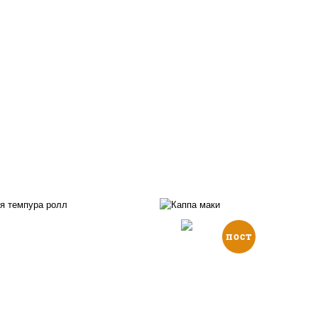
пост
, нори, икра "масаго",
йонез, краб снежный,
рис, нори, огурцы све
урцы свежие, авокадо,
кунжут
ухари панировочные