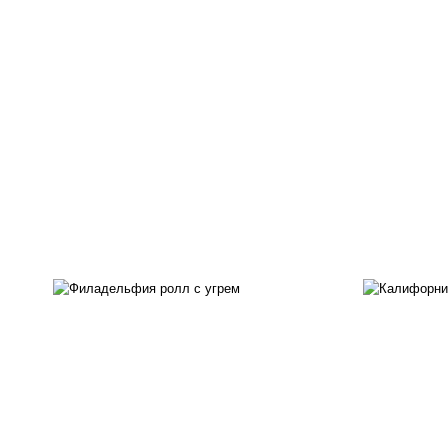
рис
рис, нори, сыр сливочный,
ма
угорь копченый, соус
ог
"унаги", кунжут
с