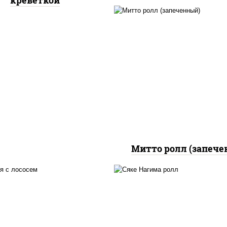
креветкой
рис, нори, сыр сливоч
бекон, куриная грудк
паприкой, сыр "пармез
соус "цезарь" (мас
растительное
загустители сахар я
чеснок специи пер
черный консервант
Митто ролл (запече
 нори, майонез, авокадо,
рис, нори, сыр сливоч