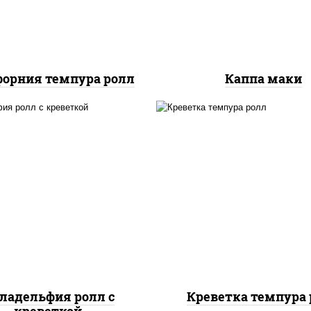
орния темпура ролл
Каппа маки
, нори, огурцы свежие,
рис, нори, креветки,
алат "айсберг", сыр
сливочный, салат
вочный, креветки, соус
"айсберг", сухари
"унаги"
панировочные
ладельфия ролл с
Креветка темпура 