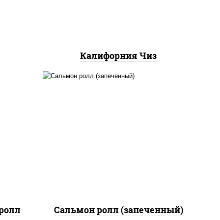
Калифорния Чиз
рис, нори, сыр сливочный,
 сыр
огурцы свежие, икра
"масаго", соус "яки"
(майонез чеснок масаго
лосось слабосолёный), соус
"унаги"
ролл
Сальмон ролл (запеченный)