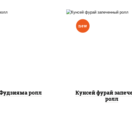
new
ис, нори, омлет, сыр
рис, нори, лосось копч
очный, огурцы свежие,
сыр сливочный, огу
 "масаго", соус "вулкан"
свежие, соус "вулка
еветки отварные; краб
(креветки отварные; 
жный; майонез; чеснок;
снежный; майонез; чес
икра масаго)
икра масаго), кунж
Фудзияма ролл
Кунсей фурай запе
ролл