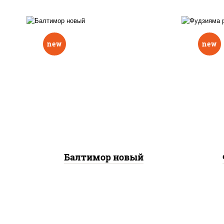
new
new
р
нори, рис, соус "вулкан"
слив
(креветки отварные; краб
икра
снежный; майонез; чеснок;
(кр
икра масаго), авокадо
сне
Балтимор новый