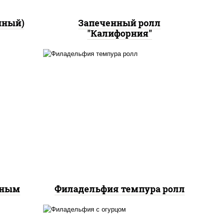
нный)
Запеченный ролл
"Калифорния"
рис, нори, сыр сливочный,
йс"
лосось слабосоленый, икра
оус
"масаго", сухари
ченый
панировочные
еным
Филадельфия темпура ролл