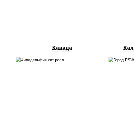
сливочный, огурцы свежие,
ог
лосось слабосоленый, угорь
копченый, кунжут
Канада
Кал
рис
рис, нори, сыр сливочный,
кра
огурцы свежие, омлет,
(м
лосось слабосоленый
лосо