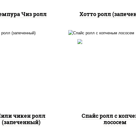
емпура Чиз ролл
Хотто ролл (запече
, нори, сыр сливочный,
доры, куриная грудка с
рис, нори, соус "спа
прикой, соус "спайс"
(майонез соус чили с
айонез соус чили соус
шрирача), лосось коп
шрирача)
или чикен ролл
Спайс ролл с копч
(запеченный)
лососем