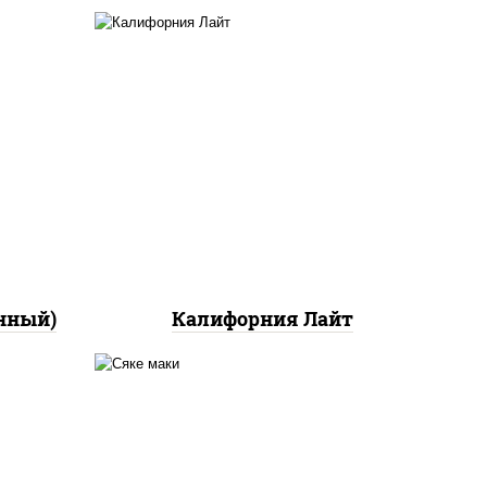
ный,
а с
ан",
рис, нори, майонез, краб
ло
снежный, огурцы свежие,
икра "масаго"
йца
ец
ы)
нный)
Калифорния Лайт
ный,