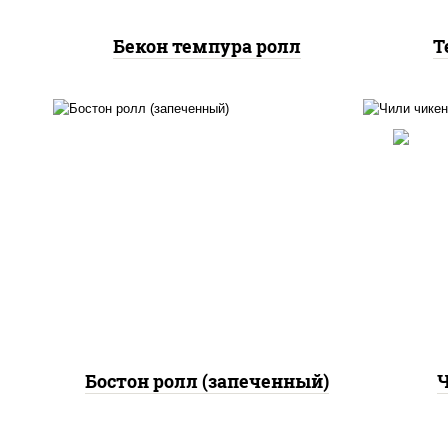
Бекон темпура ролл
Т
рис
рис, нори, сыр сливочный,
поми
огурцы свежие, куриная
па
грудка с паприкой, бекон,
(м
соус "унаги", кунжут
Бостон ролл (запеченный)
Ч