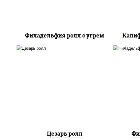
Филадельфия ролл с угрем
Калиф
соус "цезарь" (масло
растительное
загустители сахар яйца
рис
чеснок специи перец
с
черный консерванты), сыр
сли
"пармезан", рис, нори,
куриная грудка с паприкой,
салат "айсберг", кунжут
Цезарь ролл
Фи