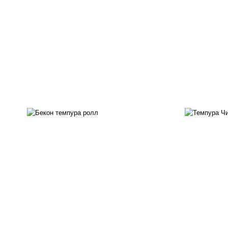
рис, нори, бекон, соус
"техасский барбекю", сыр
рис
сливочный, огурцы свежие,
с
сухари панировочные