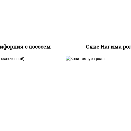
урцы свежие, лосось
огурцы свежие, лос
слабосоленый, икра
слабосоленый
"масаго"
ифорния с лососем
Сяке Нагима ро
, нори, сыр сливочный,
нори, краб снежный,
б снежный, соус "яки"
сливочный, икра "маса
айонез чеснок масаго
омлет, угорь копчен
сь слабосолёный), соус
сухари панировочные,
"унаги"
"унаги"