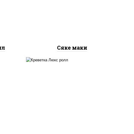
рис, нори, лосось
ось
слабосоленый
лл
Сяке маки
 сыр
креветки, рис, нори,
го",
майонез, икра "масаго",
ый,
кляр, сухари панировочные,
 соус
кунжут