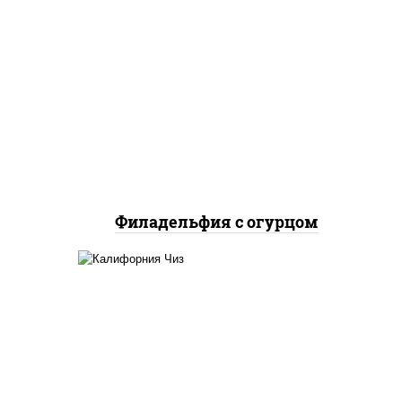
рис, нори, сыр сливочный,
огурцы свежие, лосось
слабосоленый
Филадельфия с огурцом
жие,
рис, нори, сыр сливочный,
икра "масаго"