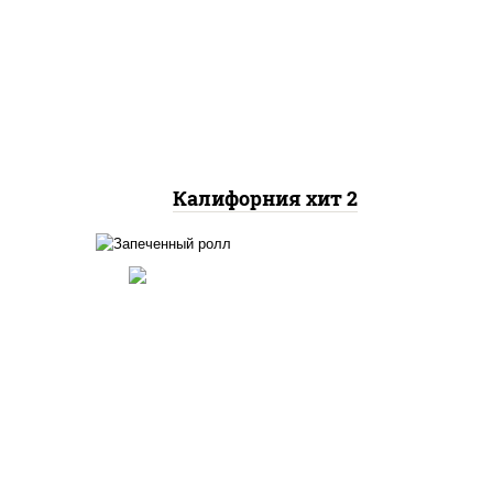
рис, нори, майонез, авокадо,
краб снежный, икра
"масаго"
Калифорния хит 2
ный,
иная
 фри,
рис, нори, огурцы свежие,
ус
краб снежный, икра
"масаго", соус "хот"
(майонез кетчуп табаско
йца
чеснок масаго)
ец
ы)