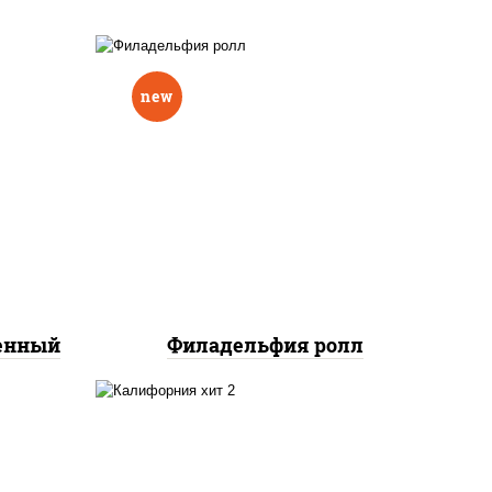
new
еный,
рцы
рис, нори, сыр сливочный,
н"
авокадо, лосось
краб
слабосоленый
нок;
ут
ченный
Филадельфия ролл