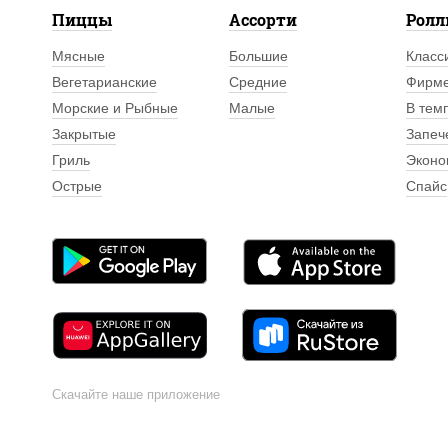
Пиццы
Ассорти
Рол
Мясные
Большие
Класс
Вегетарианские
Средние
Фирм
Морские и Рыбные
Малые
В тем
Закрытые
Запеч
Гриль
Эконо
Острые
Спайс
Скачайте наше приложение