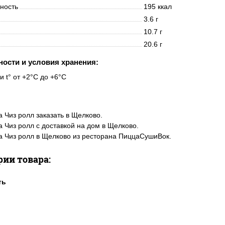
нность
195 ккал
3.6 г
10.7 г
20.6 г
ности и условия хранения:
и t° от +2°C до +6°C
 Чиз ролл заказать в Щелково.
 Чиз ролл с доставкой на дом в Щелково.
 Чиз ролл в Щелково из ресторана ПиццаСушиВок.
рии товара: