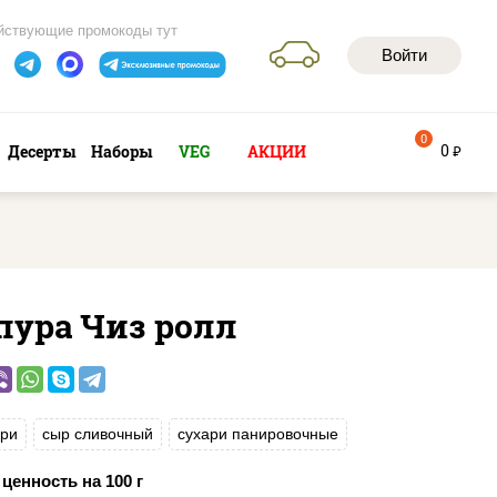
йствующие промокоды тут
Войти
0
0
Десерты
Наборы
VEG
АКЦИИ
руб
пура Чиз ролл
ри
сыр сливочный
сухари панировочные
ценность на 100 г