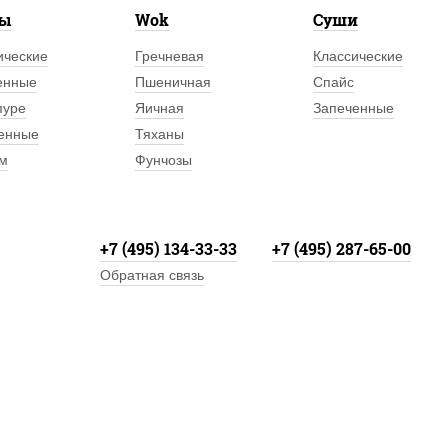
лы
Wok
Суши
ические
Гречневая
Классические
енные
Пшеничная
Спайс
пуре
Яичная
Запеченные
енные
Тяханы
м
Фунчозы
+7 (495) 134-33-33
+7 (495) 287-65-00
Обратная связь