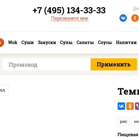
+7 (495) 134-33-33
Де
Перезвоните мне
ы
Wok
Суши
Закуски
Супы
Салаты
Соусы
Напитки
Тем
олл
рис
но
Пищевая 