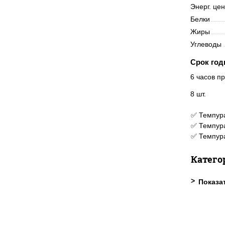
Энерг. це
Белки
Жиры
Углеводы
Срок год
6 часов пр
8 шт.
✅ Темпура
✅ Темпура
✅ Темпура
Катего