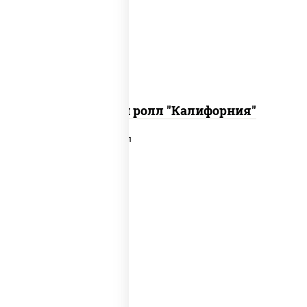
икра "масаго", соус "хот" (майонез
кетчуп табаско чеснок масаго)
Запеченный ролл "Калифорния"
рис, нори, сыр сливочный, лосось
слабосоленый, икра "масаго", сухари
панировочные