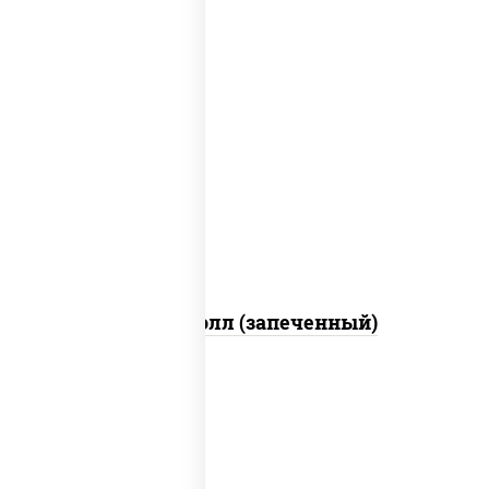
рис, нори, сыр сливочный, огурцы
свежие, куриная грудка с паприкой,
бекон, соус "унаги", кунжут
Бостон ролл (запеченный)
рис, нори, огурцы свежие, краб снежный,