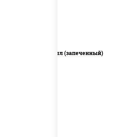
свежие, креветки, лосось слабосоленый,
соус "унаги", соус "спайс" (майонез соус
чили соус шрирача), икра "масаго"
Ойси ролл (запеченный)
рис, нори, соус "спайс" (майонез соус
чили соус шрирача), угорь копченый