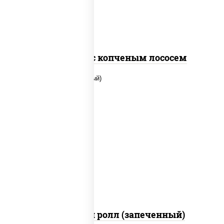
Спайс ролл с копченым лососем
рис, нори, сыр сливочный, помидоры,
куриная грудка с паприкой, соус "спайс"
(майонез соус чили соус шрирача)
Чили чикен ролл (запеченный)