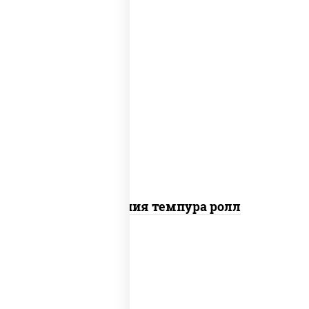
рис, нори, икра "масаго", майонез, краб
снежный, огурцы свежие, авокадо,
сухари панировочные
Калифорния темпура ролл
рис, нори, сыр сливочный, огурцы