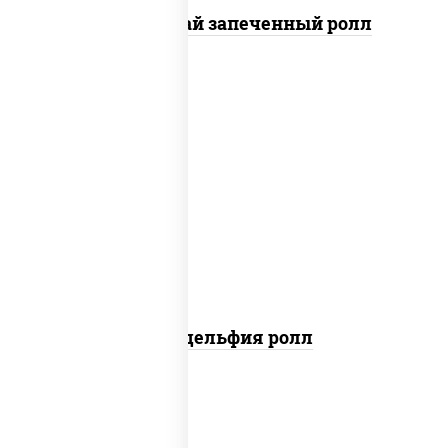
Кунсей фурай запеченный ролл
new
рис, нори, сыр сливочный, авокадо,
лосось слабосоленый
Филадельфия ролл