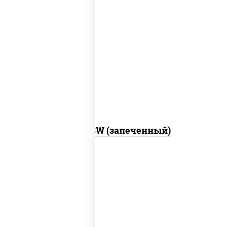
рис, нори, сыр сливочный, краб снежный,
соус "яки" (майонез чеснок масаго
лосось слабосолёный), соус "унаги"
Город PSW (запеченный)
рис, нори, майонез, краб снежный,
огурцы свежие, икра "масаго"