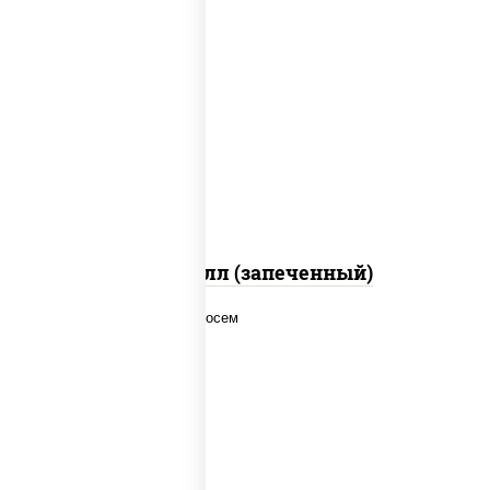
рис, нори, сыр сливочный, салат
"айсберг", куриная грудка с паприкой,
лук фри, сыр "пармезан", соус "цезарь"
(масло растительное загустители
сахар яйца чеснок специи перец черный
консерванты)
Хотто ролл (запеченный)
рис, нори, соус "спайс" (майонез соус
чили соус шрирача), лосось копченый