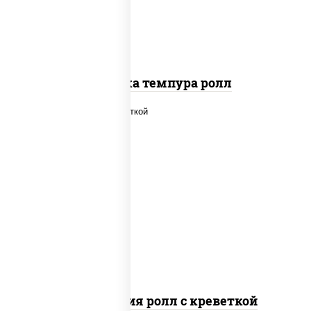
Креветка темпура ролл
рис, нори, огурцы свежие, салат
"айсберг", сыр сливочный, креветки,
соус "унаги"
Филадельфия ролл с креветкой