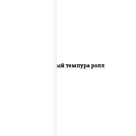
рис, нори, лосось слабосоленый, огурцы
свежие, сыр сливочный, сухари
панировочные
Сливочный темпура ролл
рис, нори, креветки, соус "спайс"
(майонез соус чили соус шрирача)