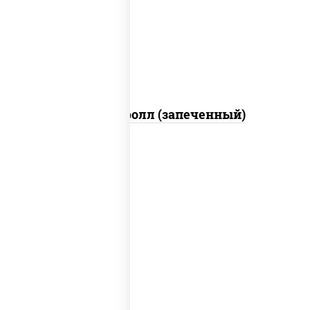
свежие, икра "масаго", соус "яки"
(майонез чеснок масаго лосось
слабосолёный), соус "унаги"
Сальмон ролл (запеченный)
соус "унаги", рис, нори, сыр сливочный,
огурцы свежие, лосось слабосоленый,
угорь копченый, кунжут