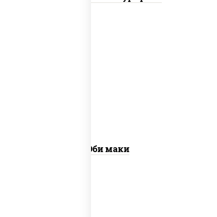
рис, нори, креветки
Эби маки
рис, нори, сыр сливочный, огурцы