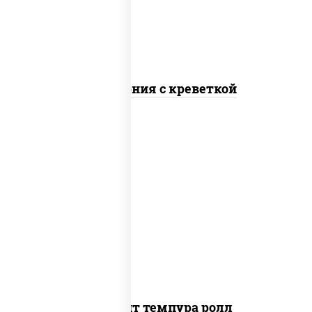
Калифорния с креветкой
рис, нори, угорь копченый, икра
"масаго", сыр сливочный, огурцы свежие,
сухари панировочные
Динамит темпура ролл