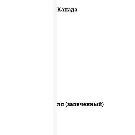
Канада
рис, нори, сыр сливочный, бекон, куриная
грудка с паприкой, сыр "пармезан", соус
"цезарь" (масло растительное
загустители сахар яйца чеснок специи
перец черный консерванты)
Митто ролл (запеченный)