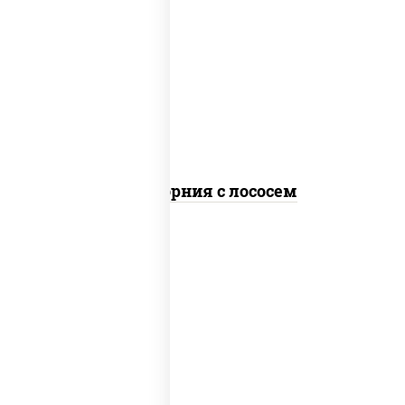
рис, нори, майонез, авокадо, огурцы
свежие, лосось слабосоленый, икра
"масаго"
Калифорния с лососем
рис, нори, сыр сливочный, огурцы
свежие, лосось слабосоленый