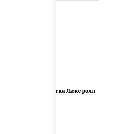
креветки, рис, нори, майонез, икра
"масаго", кляр, сухари панировочные,
кунжут
Креветка Люкс ролл