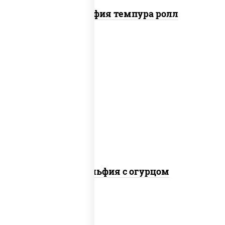
Филадельфия темпура ролл
рис, нори, сыр сливочный, огурцы
свежие, лосось слабосоленый
Филадельфия с огурцом