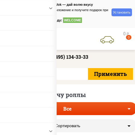
PizzaSushiWok — дай волю вкусу
Скачайте приложение и получите подарок при
Установить
заказе
по промокоду:
WELCOME
0
руб
0
+7 (495) 134-33-33
Хочу роллы
Все
Сортировать