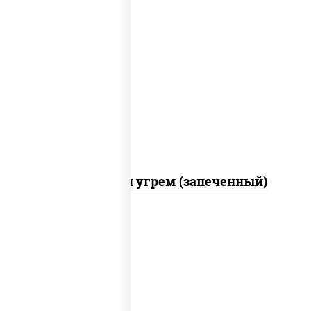
рис, нори, огурцы свежие, креветки,
угорь копченый, икра "масаго", соус
"хот" (майонез кетчуп табаско чеснок
масаго)
С креветкой и угрем (запеченный)
рис, нори, майонез, огурцы свежие,
авокадо, креветки, икра "масаго"