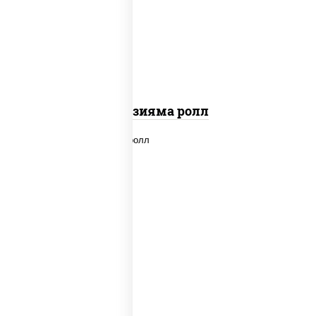
"вулкан" (креветки отварные; краб
снежный; майонез; чеснок; икра масаго)
Фудзияма ролл
new
рис, нори, лосось копченый, сыр
сливочный, огурцы свежие, соус "вулкан"
(креветки отварные; краб снежный;
майонез; чеснок; икра масаго), кунжут