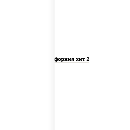
рис, нори, майонез, авокадо, краб
снежный, икра "масаго"
Калифорния хит 2
рис, нори, бекон, соус "техасский
барбекю", сыр сливочный, огурцы
свежие, сухари панировочные