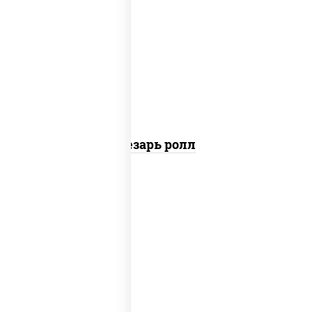
соус "цезарь" (масло растительное
загустители сахар яйца чеснок специи
перец черный консерванты), сыр
"пармезан", рис, нори, куриная грудка с
паприкой, салат "айсберг", кунжут
Цезарь ролл
рис, нори, сыр сливочный, угорь
копченый, соус "унаги", кунжут