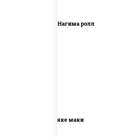
Сяке Нагима ролл
рис, нори, лосось слабосоленый
Сяке маки