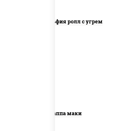
Филадельфия ролл с угрем
пост
рис, нори, огурцы свежие, кунжут
Каппа маки