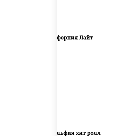
Калифорния Лайт
рис, нори, сыр сливочный, огурцы
свежие, омлет, лосось слабосоленый
Филадельфия хит ролл