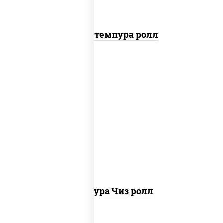
Бекон темпура ролл
рис, нори, сыр сливочный, сухари
панировочные
Темпура Чиз ролл