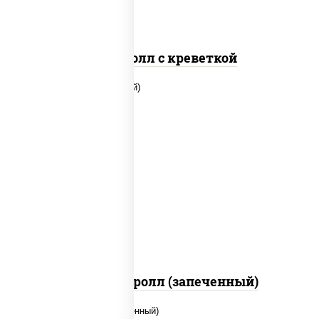
Спайс ролл с креветкой
рис, нори, огурцы свежие, помидоры,
куриная грудка с паприкой, соус "шеф"
(майонез соус соевый зелень чеснок)
Тори Маки ролл (запеченный)