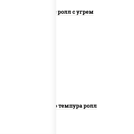
Спайс ролл с угрем
рис, нори, тунец, сыр сливочный, огурцы
свежие, соус "спайс" (майонез соус чили
соус шрирача), сухари панировочные
Бонито темпура ролл