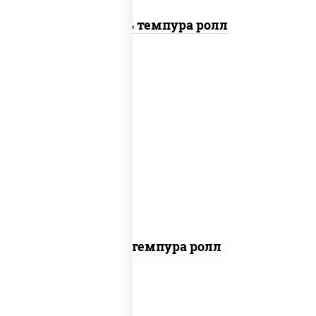
Цезарь темпура ролл
нори, краб снежный, сыр сливочный,
икра "масаго", омлет, угорь копченый,
сухари панировочные, соус "унаги"
Кани темпура ролл