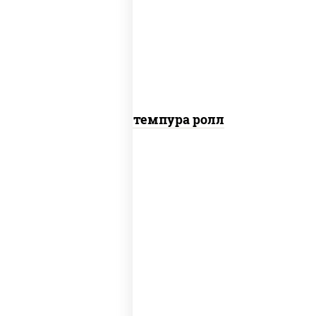
рис, нори, тунец, омлет, соус "спайс"
(майонез соус чили соус шрирача), сухари
панировочные
Тунец темпура ролл
соус "цезарь" (масло растительное
загустители сахар яйца чеснок специи
перец черный консерванты), сыр
"пармезан", рис, нори, салат "айсберг",
помидоры, куриная грудка с паприкой,
сухари панировочные