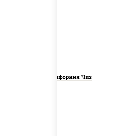
рис, нори, сыр сливочный, икра "масаго"
Калифорния Чиз
рис, нори, креветки, сыр сливочный,
салат "айсберг", сухари панировочные