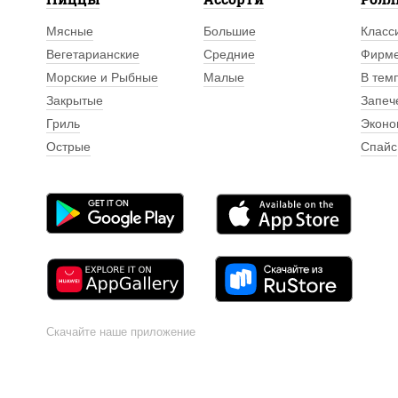
Мясные
Большие
Класс
Вегетарианские
Средние
Фирм
Морские и Рыбные
Малые
В тем
Закрытые
Запеч
Гриль
Эконо
Острые
Спайс
Скачайте наше приложение