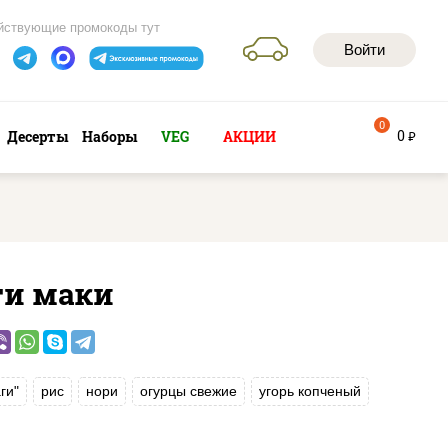
йствующие промокоды тут
Войти
0
0
Десерты
Наборы
VEG
АКЦИИ
руб
ги маки
ги"
рис
нори
огурцы свежие
угорь копченый