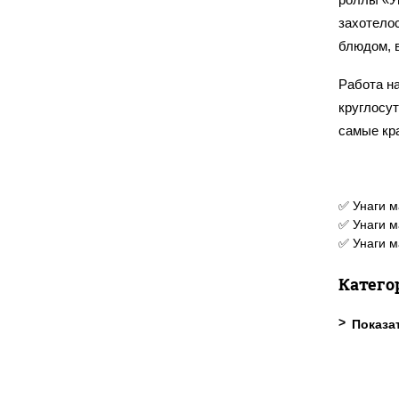
захотело
блюдом, 
Работа н
круглосу
самые кр
✅ Унаги м
✅ Унаги м
✅ Унаги м
Катего