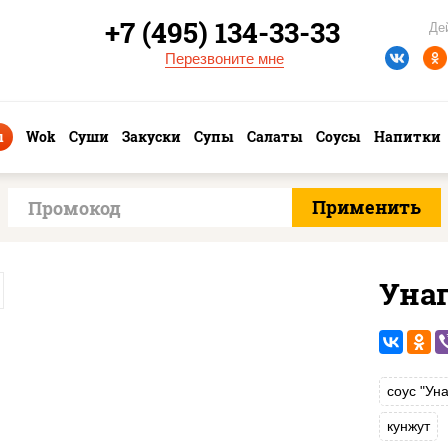
+7 (495) 134-33-33
Де
Перезвоните мне
ы
Wok
Суши
Закуски
Супы
Салаты
Соусы
Напитки
Уна
соус "Уна
кунжут