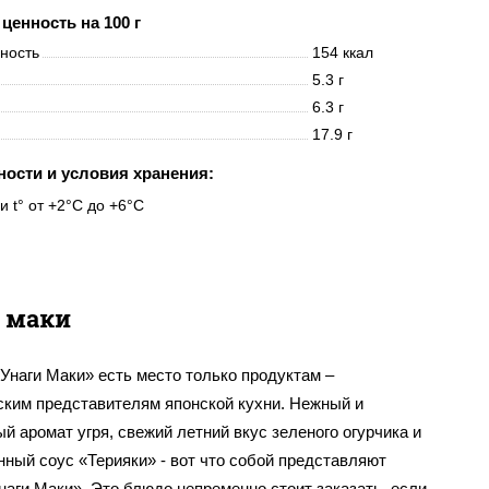
ценность на 100 г
нность
154 ккал
5.3 г
6.3 г
17.9 г
ности и условия хранения:
и t° от +2°C до +6°C
 маки
Унаги Маки» есть место только продуктам –
ским представителям японской кухни. Нежный и
й аромат угря, свежий летний вкус зеленого огурчика и
ный соус «Терияки» - вот что собой представляют
аги Маки». Это блюдо непременно стоит заказать, если