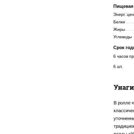
Пищевая 
Энерг. це
Белки
Жиры
Углеводы
Срок год
6 часов пр
6 шт.
Унаги
В ролле «
классиче
уточненны
традицион
роллы «Ун