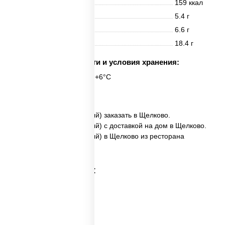
Энерг. ценность
159 ккал
Белки
5.4 г
Жиры
6.6 г
Углеводы
18.4 г
Срок годности и условия хранения:
6 часов при t° от +2°C до +6°C
6 шт.
✅ Хотто ролл (запеченный) заказать в Щелково.
✅ Хотто ролл (запеченный) с доставкой на дом в Щелково.
✅ Хотто ролл (запеченный) в Щелково из ресторана
ПиццаСушиВок.
Категории товара: