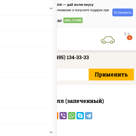
PizzaSushiWok — дай волю вкусу
Скачайте приложение и получите подарок при
Установить
заказе
по промокоду:
WELCOME
0
руб
0
+7 (495) 134-33-33
Хотто ролл (запеченный)