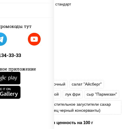
ромокоды тут
 134-33-33
ное приложение
рис
нори
сыр сливочный
салат "Айсберг"
куриная грудка с паприкой
лук фри
сыр "Пармезан"
соус "Цезарь" (масло растительное загустители сахар
яйца чеснок специи перец черный консерванты)
Пищевая ценность на 100 г