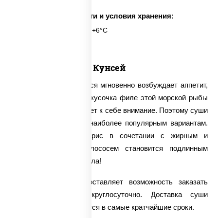
Срок годности и условия хранения:
6 часов при t° от +2°C до +6°C
Кунсей
Аромат копченого лосося мгновенно возбуждает аппетит,
а сам вид нежнейшего кусочка филе этой морской рыбы
моментально притягивает к себе внимание. Поэтому суши
«Кунсей» относятся к наиболее популярным вариантам.
Настоящий японский рис в сочетании с жирным и
удивительно мягким лососем становится подлинным
украшением любого стола!
Наша компания предоставляет возможность заказать
суши с доставкой круглосуточно. Доставка суши
«Кунсей» осуществляется в самые кратчайшие сроки.