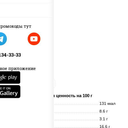
ромокоды тут
 134-33-33
ное приложение
рис
лосось копченый
Пищевая ценность на 100 г
Энерг. ценность
131 ккал
Белки
8.6 г
Жиры
3.1 г
Углеводы
16.6 г